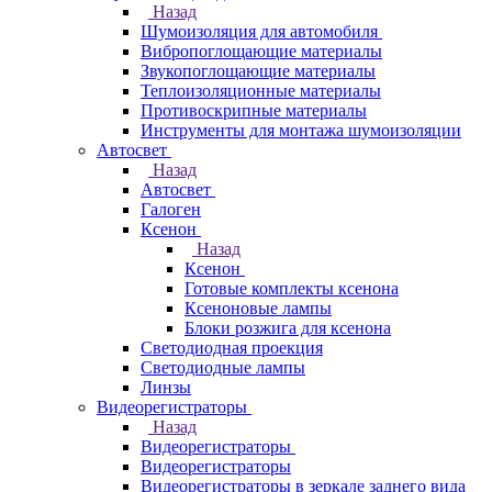
Назад
Шумоизоляция для автомобиля
Вибропоглощающие материалы
Звукопоглощающие материалы
Теплоизоляционные материалы
Противоскрипные материалы
Инструменты для монтажа шумоизоляции
Автосвет
Назад
Автосвет
Галоген
Ксенон
Назад
Ксенон
Готовые комплекты ксенона
Ксеноновые лампы
Блоки розжига для ксенона
Светодиодная проекция
Светодиодные лампы
Линзы
Видеорегистраторы
Назад
Видеорегистраторы
Видеорегистраторы
Видеорегистраторы в зеркале заднего вида