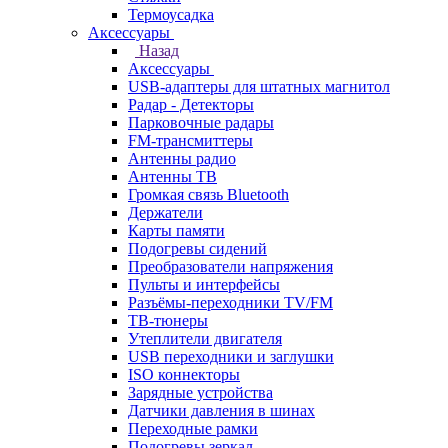
Термоусадка
Аксессуары
Назад
Аксессуары
USB-адаптеры для штатных магнитол
Радар - Детекторы
Парковочные радары
FM-трансмиттеры
Антенны радио
Антенны ТВ
Громкая связь Bluetooth
Держатели
Карты памяти
Подогревы сидений
Преобразователи напряжения
Пульты и интерфейсы
Разъёмы-переходники TV/FM
ТВ-тюнеры
Утеплители двигателя
USB переходники и заглушки
ISO коннекторы
Зарядные устройства
Датчики давления в шинах
Переходные рамки
Подогревы зеркал