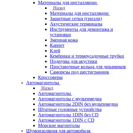
Материалы для инсталляции
Назад
Материалы для инсталляции
Защитные сетки (грилли)
Акустические терминалы
Инструменты для демонтажа и
установки
Змеиная кожа
Карпет
Клей
Кембрики и термоусадочные трубки
Подиумы для акустики
Проставочные кольца для динамиков
Саморезы под шестигранник
Кроссоверы
Автомагнитолы
Назад
Автомагнитолы
Автомагнитолы с мультимедиа
Автомагнитолы 2DIN без мультимедиа
Штатные головные устройства
Автомагнитолы 1DIN без CD
Автомагнитолы 1DIN с CD
Морские магнитолы
Шумоизоляция для автомобиля