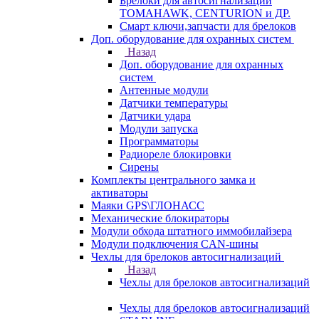
Брелоки для автосигнализаций
TOMAHAWK, CENTURION и ДР.
Смарт ключи,запчасти для брелоков
Доп. оборудование для охранных систем
Назад
Доп. оборудование для охранных
систем
Антенные модули
Датчики температуры
Датчики удара
Модули запуска
Программаторы
Радиореле блокировки
Сирены
Комплекты центрального замка и
активаторы
Маяки GPS\ГЛОНАСС
Механические блокираторы
Модули обхода штатного иммобилайзера
Модули подключения CAN-шины
Чехлы для брелоков автосигнализаций
Назад
Чехлы для брелоков автосигнализаций
Чехлы для брелоков автосигнализаций