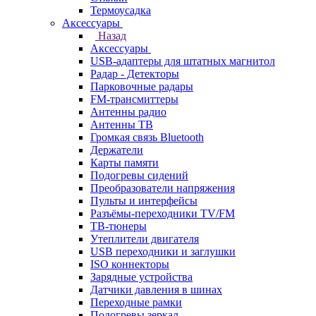
Термоусадка
Аксессуары
Назад
Аксессуары
USB-адаптеры для штатных магнитол
Радар - Детекторы
Парковочные радары
FM-трансмиттеры
Антенны радио
Антенны ТВ
Громкая связь Bluetooth
Держатели
Карты памяти
Подогревы сидений
Преобразователи напряжения
Пульты и интерфейсы
Разъёмы-переходники TV/FM
ТВ-тюнеры
Утеплители двигателя
USB переходники и заглушки
ISO коннекторы
Зарядные устройства
Датчики давления в шинах
Переходные рамки
Подогревы зеркал