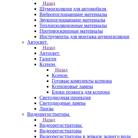
Назад
Шумоизоляция для автомобиля
Вибропоглощающие материалы
Звукопоглощающие материалы
Теплоизоляционные материалы
Противоскрипные материалы
Инструменты для монтажа шумоизоляции
Автосвет
Назад
Автосвет
Галоген
Ксенон
Назад
Ксенон
Готовые комплекты ксенона
Ксеноновые лампы
Блоки розжига для ксенона
Светодиодная проекция
Светодиодные лампы
Линзы
Видеорегистраторы
Назад
Видеорегистраторы
Видеорегистраторы
Видеорегистраторы в зеркале заднего вида