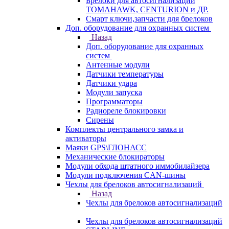
Брелоки для автосигнализаций
TOMAHAWK, CENTURION и ДР.
Смарт ключи,запчасти для брелоков
Доп. оборудование для охранных систем
Назад
Доп. оборудование для охранных
систем
Антенные модули
Датчики температуры
Датчики удара
Модули запуска
Программаторы
Радиореле блокировки
Сирены
Комплекты центрального замка и
активаторы
Маяки GPS\ГЛОНАСС
Механические блокираторы
Модули обхода штатного иммобилайзера
Модули подключения CAN-шины
Чехлы для брелоков автосигнализаций
Назад
Чехлы для брелоков автосигнализаций
Чехлы для брелоков автосигнализаций