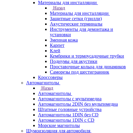
Материалы для инсталляции
Назад
Материалы для инсталляции
Защитные сетки (грилли)
Акустические терминалы
Инструменты для демонтажа и
установки
Змеиная кожа
Карпет
Клей
Кембрики и термоусадочные трубки
Подиумы для акустики
Проставочные кольца для динамиков
Саморезы под шестигранник
Кроссоверы
Автомагнитолы
Назад
Автомагнитолы
Автомагнитолы с мультимедиа
Автомагнитолы 2DIN без мультимедиа
Штатные головные устройства
Автомагнитолы 1DIN без CD
Автомагнитолы 1DIN с CD
Морские магнитолы
Шумоизоляция для автомобиля