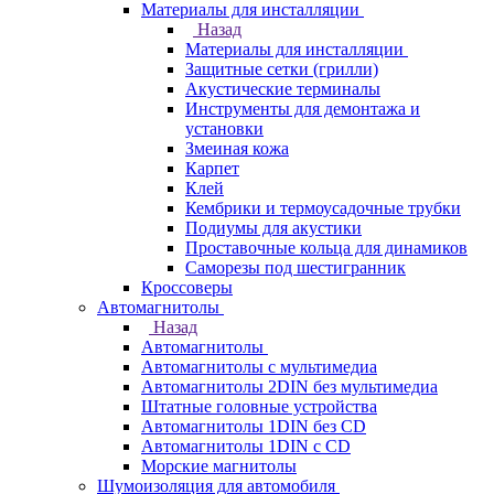
Материалы для инсталляции
Назад
Материалы для инсталляции
Защитные сетки (грилли)
Акустические терминалы
Инструменты для демонтажа и
установки
Змеиная кожа
Карпет
Клей
Кембрики и термоусадочные трубки
Подиумы для акустики
Проставочные кольца для динамиков
Саморезы под шестигранник
Кроссоверы
Автомагнитолы
Назад
Автомагнитолы
Автомагнитолы с мультимедиа
Автомагнитолы 2DIN без мультимедиа
Штатные головные устройства
Автомагнитолы 1DIN без CD
Автомагнитолы 1DIN с CD
Морские магнитолы
Шумоизоляция для автомобиля