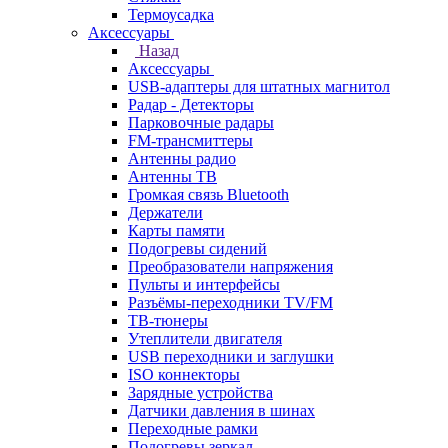
Термоусадка
Аксессуары
Назад
Аксессуары
USB-адаптеры для штатных магнитол
Радар - Детекторы
Парковочные радары
FM-трансмиттеры
Антенны радио
Антенны ТВ
Громкая связь Bluetooth
Держатели
Карты памяти
Подогревы сидений
Преобразователи напряжения
Пульты и интерфейсы
Разъёмы-переходники TV/FM
ТВ-тюнеры
Утеплители двигателя
USB переходники и заглушки
ISO коннекторы
Зарядные устройства
Датчики давления в шинах
Переходные рамки
Подогревы зеркал