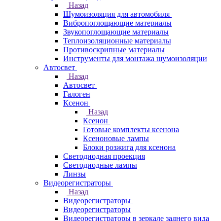
Назад
Шумоизоляция для автомобиля
Вибропоглощающие материалы
Звукопоглощающие материалы
Теплоизоляционные материалы
Противоскрипные материалы
Инструменты для монтажа шумоизоляции
Автосвет
Назад
Автосвет
Галоген
Ксенон
Назад
Ксенон
Готовые комплекты ксенона
Ксеноновые лампы
Блоки розжига для ксенона
Светодиодная проекция
Светодиодные лампы
Линзы
Видеорегистраторы
Назад
Видеорегистраторы
Видеорегистраторы
Видеорегистраторы в зеркале заднего вида