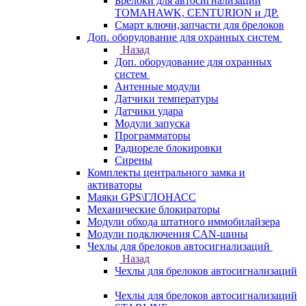
Брелоки для автосигнализаций
TOMAHAWK, CENTURION и ДР.
Смарт ключи,запчасти для брелоков
Доп. оборудование для охранных систем
Назад
Доп. оборудование для охранных
систем
Антенные модули
Датчики температуры
Датчики удара
Модули запуска
Программаторы
Радиореле блокировки
Сирены
Комплекты центрального замка и
активаторы
Маяки GPS\ГЛОНАСС
Механические блокираторы
Модули обхода штатного иммобилайзера
Модули подключения CAN-шины
Чехлы для брелоков автосигнализаций
Назад
Чехлы для брелоков автосигнализаций
Чехлы для брелоков автосигнализаций