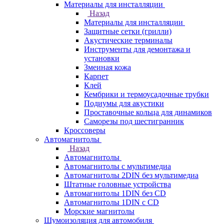
Материалы для инсталляции
Назад
Материалы для инсталляции
Защитные сетки (грилли)
Акустические терминалы
Инструменты для демонтажа и
установки
Змеиная кожа
Карпет
Клей
Кембрики и термоусадочные трубки
Подиумы для акустики
Проставочные кольца для динамиков
Саморезы под шестигранник
Кроссоверы
Автомагнитолы
Назад
Автомагнитолы
Автомагнитолы с мультимедиа
Автомагнитолы 2DIN без мультимедиа
Штатные головные устройства
Автомагнитолы 1DIN без CD
Автомагнитолы 1DIN с CD
Морские магнитолы
Шумоизоляция для автомобиля