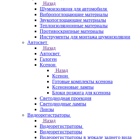
Назад
Шумоизоляция для автомобиля
Вибропоглощающие материалы
Звукопоглощающие материалы
Теплоизоляционные материалы
Противоскрипные материалы
Инструменты для монтажа шумоизоляции
Автосвет
Назад
Автосвет
Галоген
Ксенон
Назад
Ксенон
Готовые комплекты ксенона
Ксеноновые лампы
Блоки розжига для ксенона
Светодиодная проекция
Светодиодные лампы
Линзы
Видеорегистраторы
Назад
Видеорегистраторы
Видеорегистраторы
Видеорегистраторы в зеркале заднего вида