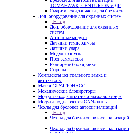
Брелоки для автосигнализаций
TOMAHAWK, CENTURION и ДР.
Смарт ключи,запчасти для брелоков
Доп. оборудование для охранных систем
Назад
Доп. оборудование для охранных
систем
Антенные модули
Датчики температуры
Датчики удара
Модули запуска
Программаторы
Радиореле блокировки
Сирены
Комплекты центрального замка и
активаторы
Маяки GPS\ГЛОНАСС
Механические блокираторы
Модули обхода штатного иммобилайзера
Модули подключения CAN-шины
Чехлы для брелоков автосигнализаций
Назад
Чехлы для брелоков автосигнализаций
Чехлы для брелоков автосигнализаций