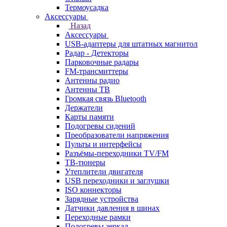
Термоусадка
Аксессуары
Назад
Аксессуары
USB-адаптеры для штатных магнитол
Радар - Детекторы
Парковочные радары
FM-трансмиттеры
Антенны радио
Антенны ТВ
Громкая связь Bluetooth
Держатели
Карты памяти
Подогревы сидений
Преобразователи напряжения
Пульты и интерфейсы
Разъёмы-переходники TV/FM
ТВ-тюнеры
Утеплители двигателя
USB переходники и заглушки
ISO коннекторы
Зарядные устройства
Датчики давления в шинах
Переходные рамки
Подогревы зеркал