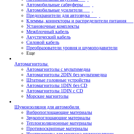
Автомобильные сабвуферы
Автомобильные усилители
Предохранители для автозвука
Клеммы, коннекторы и распределители питания
Установочные комплекты
Межблочный кабель
Акустический кабель
Силовой кабель
Преобразователи уровня и шумоподавители
Еще
Автомагнитолы
Автомагнитолы с мультимедиа
Автомагнитолы 2DIN без мультимедиа
Штатные головные устройства
Автомагнитолы 1DIN без CD
Автомагнитолы 1DIN с CD
Морские магнитолы
Шумоизоляция для автомобиля
Вибропоглощающие материалы
Звукопоглощающие материалы
Теплоизоляционные материалы
Противоскрипные материалы
Инструменты для монтажа шумоизоляции