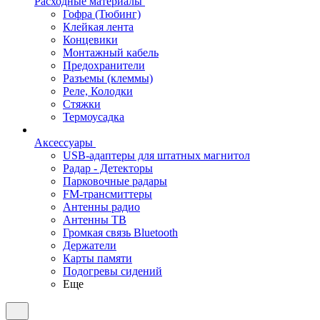
Расходные материалы
Гофра (Тюбинг)
Клейкая лента
Концевики
Монтажный кабель
Предохранители
Разъемы (клеммы)
Реле, Колодки
Стяжки
Термоусадка
Аксессуары
USB-адаптеры для штатных магнитол
Радар - Детекторы
Парковочные радары
FM-трансмиттеры
Антенны радио
Антенны ТВ
Громкая связь Bluetooth
Держатели
Карты памяти
Подогревы сидений
Еще