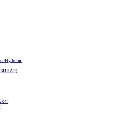
er/Hydronic
 (БИНАР)
МАКС
Т