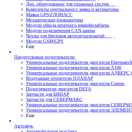
Доп. оборудование для охранных систем
Комплекты центрального замка и активаторы
Маяки GPS\ГЛОНАСС
Механические блокираторы
Модули обхода штатного иммобилайзера
Модули подключения CAN-шины
Чехлы для брелоков автосигнализаций
Модули GSM\GPS
Еще
Предпусковые подогреватели
Универсальные подогреватели двигателя Eberspaech
Универсальные подогреватели двигателя A100
Универсальные подогреватели двигателя АДВЕРС
Воздушные отопители ПЛАНАР
Универсальные подогреватели двигателя Северс
Подогреватели двигателя DEFA
Запчасти для БИНАР
Запчасти для СЕВЕРМАКС
Универсальные подогреватели двигателя СЕВЕР
Универсальные подогреватели двигателя ЭЛЕМЕН
Еще
Автозвук
Автомобильная акустика