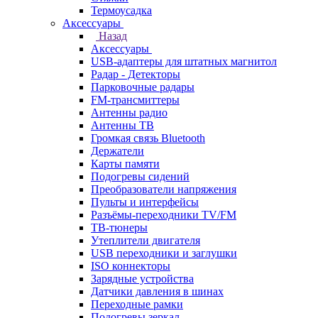
Термоусадка
Аксессуары
Назад
Аксессуары
USB-адаптеры для штатных магнитол
Радар - Детекторы
Парковочные радары
FM-трансмиттеры
Антенны радио
Антенны ТВ
Громкая связь Bluetooth
Держатели
Карты памяти
Подогревы сидений
Преобразователи напряжения
Пульты и интерфейсы
Разъёмы-переходники TV/FM
ТВ-тюнеры
Утеплители двигателя
USB переходники и заглушки
ISO коннекторы
Зарядные устройства
Датчики давления в шинах
Переходные рамки
Подогревы зеркал