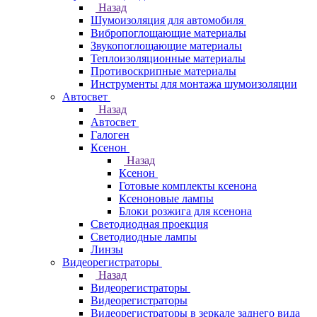
Назад
Шумоизоляция для автомобиля
Вибропоглощающие материалы
Звукопоглощающие материалы
Теплоизоляционные материалы
Противоскрипные материалы
Инструменты для монтажа шумоизоляции
Автосвет
Назад
Автосвет
Галоген
Ксенон
Назад
Ксенон
Готовые комплекты ксенона
Ксеноновые лампы
Блоки розжига для ксенона
Светодиодная проекция
Светодиодные лампы
Линзы
Видеорегистраторы
Назад
Видеорегистраторы
Видеорегистраторы
Видеорегистраторы в зеркале заднего вида