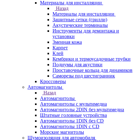
Материалы для инсталляции
Назад
Материалы для инсталляции
Защитные сетки (грилли)
Акустические терминалы
Инструменты для демонтажа и
установки
Змеиная кожа
Карпет
Клей
Кембрики и термоусадочные трубки
Подиумы для акустики
Проставочные кольца для динамиков
Саморезы под шестигранник
Кроссоверы
Автомагнитолы
Назад
Автомагнитолы
Автомагнитолы с мультимедиа
Автомагнитолы 2DIN без мультимедиа
Штатные головные устройства
Автомагнитолы 1DIN без CD
Автомагнитолы 1DIN с CD
Морские магнитолы
Шумоизоляция для автомобиля