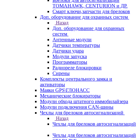
Брелоки для автосигнализаций
TOMAHAWK, CENTURION и ДР.
Смарт ключи,запчасти для брелоков
Доп. оборудование для охранных систем
Назад
Доп. оборудование для охранных
систем
Антенные модули
Датчики температуры
Датчики удара
Модули запуска
Программаторы
Радиореле блокировки
Сирены
Комплекты центрального замка и
активаторы
Маяки GPS\ГЛОНАСС
Механические блокираторы
Модули обхода штатного иммобилайзера
Модули подключения CAN-шины
Чехлы для брелоков автосигнализаций
Назад
Чехлы для брелоков автосигнализаций
Чехлы для брелоков автосигнализаций