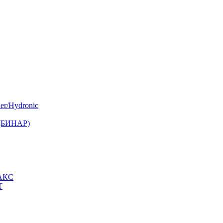
er/Hydronic
 (БИНАР)
МАКС
Т