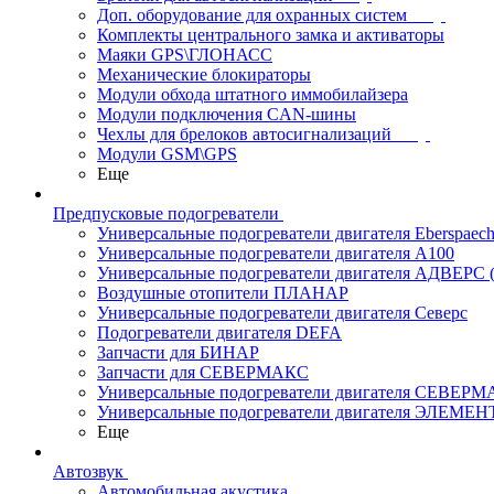
Доп. оборудование для охранных систем
Комплекты центрального замка и активаторы
Маяки GPS\ГЛОНАСС
Механические блокираторы
Модули обхода штатного иммобилайзера
Модули подключения CAN-шины
Чехлы для брелоков автосигнализаций
Модули GSM\GPS
Еще
Предпусковые подогреватели
Универсальные подогреватели двигателя Eberspaech
Универсальные подогреватели двигателя A100
Универсальные подогреватели двигателя АДВЕРС
Воздушные отопители ПЛАНАР
Универсальные подогреватели двигателя Северс
Подогреватели двигателя DEFA
Запчасти для БИНАР
Запчасти для СЕВЕРМАКС
Универсальные подогреватели двигателя СЕВЕР
Универсальные подогреватели двигателя ЭЛЕМЕН
Еще
Автозвук
Автомобильная акустика