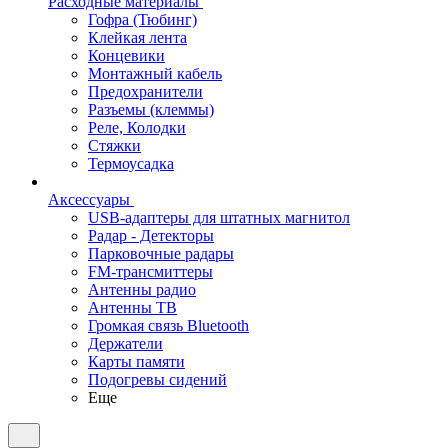
Расходные материалы
Гофра (Тюбинг)
Клейкая лента
Концевики
Монтажный кабель
Предохранители
Разъемы (клеммы)
Реле, Колодки
Стяжки
Термоусадка
Аксессуары
USB-адаптеры для штатных магнитол
Радар - Детекторы
Парковочные радары
FM-трансмиттеры
Антенны радио
Антенны ТВ
Громкая связь Bluetooth
Держатели
Карты памяти
Подогревы сидений
Еще