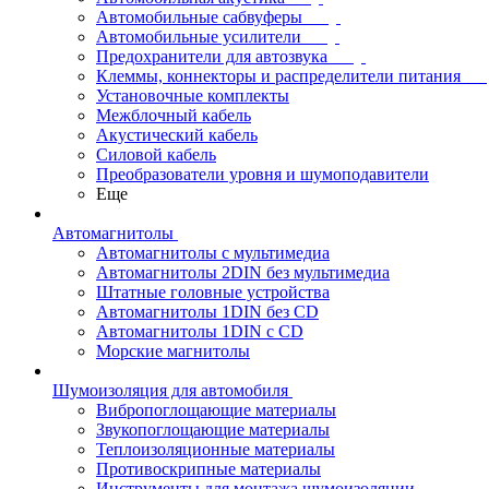
Автомобильные сабвуферы
Автомобильные усилители
Предохранители для автозвука
Клеммы, коннекторы и распределители питания
Установочные комплекты
Межблочный кабель
Акустический кабель
Силовой кабель
Преобразователи уровня и шумоподавители
Еще
Автомагнитолы
Автомагнитолы с мультимедиа
Автомагнитолы 2DIN без мультимедиа
Штатные головные устройства
Автомагнитолы 1DIN без CD
Автомагнитолы 1DIN с CD
Морские магнитолы
Шумоизоляция для автомобиля
Вибропоглощающие материалы
Звукопоглощающие материалы
Теплоизоляционные материалы
Противоскрипные материалы
Инструменты для монтажа шумоизоляции