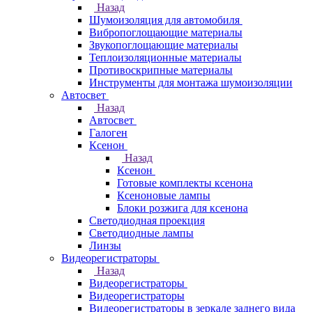
Назад
Шумоизоляция для автомобиля
Вибропоглощающие материалы
Звукопоглощающие материалы
Теплоизоляционные материалы
Противоскрипные материалы
Инструменты для монтажа шумоизоляции
Автосвет
Назад
Автосвет
Галоген
Ксенон
Назад
Ксенон
Готовые комплекты ксенона
Ксеноновые лампы
Блоки розжига для ксенона
Светодиодная проекция
Светодиодные лампы
Линзы
Видеорегистраторы
Назад
Видеорегистраторы
Видеорегистраторы
Видеорегистраторы в зеркале заднего вида