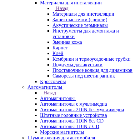
Материалы для инсталляции
Назад
Материалы для инсталляции
Защитные сетки (грилли)
Акустические терминалы
Инструменты для демонтажа и
установки
Змеиная кожа
Карпет
Клей
Кембрики и термоусадочные трубки
Подиумы для акустики
Проставочные кольца для динамиков
Саморезы под шестигранник
Кроссоверы
Автомагнитолы
Назад
Автомагнитолы
Автомагнитолы с мультимедиа
Автомагнитолы 2DIN без мультимедиа
Штатные головные устройства
Автомагнитолы 1DIN без CD
Автомагнитолы 1DIN с CD
Морские магнитолы
Шумоизоляция для автомобиля