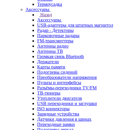
Термоусадка
Аксессуары
Назад
Аксессуары
USB-адаптеры для штатных магнитол
Радар - Детекторы
Парковочные радары
FM-трансмиттеры
Антенны радио
Антенны ТВ
Громкая связь Bluetooth
Держатели
Карты памяти
Подогревы сидений
Преобразователи напряжения
Пульты и интерфейсы
Разъёмы-переходники TV/FM
ТВ-тюнеры
Утеплители двигателя
USB переходники и заглушки
ISO коннекторы
Зарядные устройства
Датчики давления в шинах
Переходные рамки
Подогревы зеркал