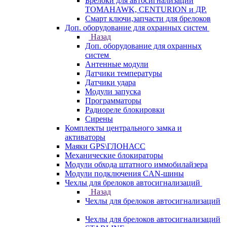
Брелоки для автосигнализаций
TOMAHAWK, CENTURION и ДР.
Смарт ключи,запчасти для брелоков
Доп. оборудование для охранных систем
Назад
Доп. оборудование для охранных
систем
Антенные модули
Датчики температуры
Датчики удара
Модули запуска
Программаторы
Радиореле блокировки
Сирены
Комплекты центрального замка и
активаторы
Маяки GPS\ГЛОНАСС
Механические блокираторы
Модули обхода штатного иммобилайзера
Модули подключения CAN-шины
Чехлы для брелоков автосигнализаций
Назад
Чехлы для брелоков автосигнализаций
Чехлы для брелоков автосигнализаций