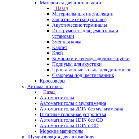
Материалы для инсталляции
Назад
Материалы для инсталляции
Защитные сетки (грилли)
Акустические терминалы
Инструменты для демонтажа и
установки
Змеиная кожа
Карпет
Клей
Кембрики и термоусадочные трубки
Подиумы для акустики
Проставочные кольца для динамиков
Саморезы под шестигранник
Кроссоверы
Автомагнитолы
Назад
Автомагнитолы
Автомагнитолы с мультимедиа
Автомагнитолы 2DIN без мультимедиа
Штатные головные устройства
Автомагнитолы 1DIN без CD
Автомагнитолы 1DIN с CD
Морские магнитолы
Шумоизоляция для автомобиля