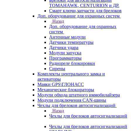
Брелоки для автосигнализаций
TOMAHAWK, CENTURION и ДР.
Смарт ключи,запчасти для брелоков
Доп. оборудование для охранных систем
Назад
Доп. оборудование для охранных
систем
Антенные модули
Датчики температуры
Датчики удара
Модули запуска
Программаторы
Радиореле блокировки
Сирены
Комплекты центрального замка и
активаторы
Маяки GPS\ГЛОНАСС
Механические блокираторы
Модули обхода штатного иммобилайзера
Модули подключения CAN-шины
Чехлы для брелоков автосигнализаций
Назад
Чехлы для брелоков автосигнализаций
Чехлы для брелоков автосигнализаций