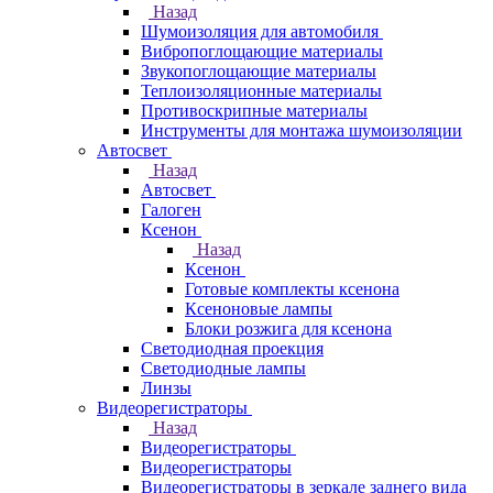
Назад
Шумоизоляция для автомобиля
Вибропоглощающие материалы
Звукопоглощающие материалы
Теплоизоляционные материалы
Противоскрипные материалы
Инструменты для монтажа шумоизоляции
Автосвет
Назад
Автосвет
Галоген
Ксенон
Назад
Ксенон
Готовые комплекты ксенона
Ксеноновые лампы
Блоки розжига для ксенона
Светодиодная проекция
Светодиодные лампы
Линзы
Видеорегистраторы
Назад
Видеорегистраторы
Видеорегистраторы
Видеорегистраторы в зеркале заднего вида