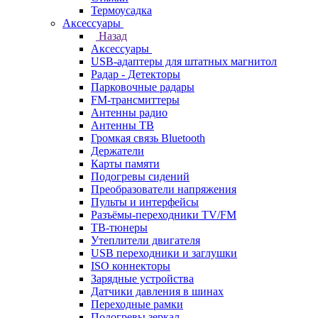
Термоусадка
Аксессуары
Назад
Аксессуары
USB-адаптеры для штатных магнитол
Радар - Детекторы
Парковочные радары
FM-трансмиттеры
Антенны радио
Антенны ТВ
Громкая связь Bluetooth
Держатели
Карты памяти
Подогревы сидений
Преобразователи напряжения
Пульты и интерфейсы
Разъёмы-переходники TV/FM
ТВ-тюнеры
Утеплители двигателя
USB переходники и заглушки
ISO коннекторы
Зарядные устройства
Датчики давления в шинах
Переходные рамки
Подогревы зеркал