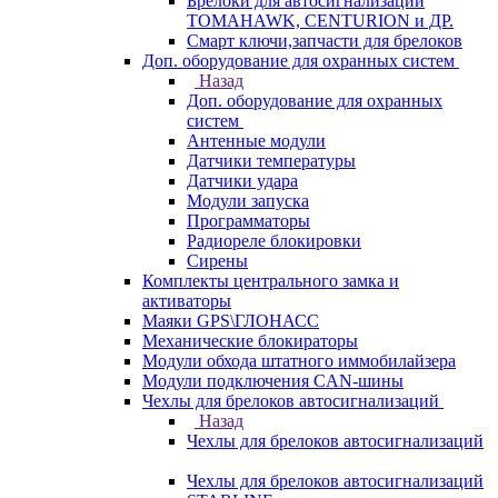
Брелоки для автосигнализаций
TOMAHAWK, CENTURION и ДР.
Смарт ключи,запчасти для брелоков
Доп. оборудование для охранных систем
Назад
Доп. оборудование для охранных
систем
Антенные модули
Датчики температуры
Датчики удара
Модули запуска
Программаторы
Радиореле блокировки
Сирены
Комплекты центрального замка и
активаторы
Маяки GPS\ГЛОНАСС
Механические блокираторы
Модули обхода штатного иммобилайзера
Модули подключения CAN-шины
Чехлы для брелоков автосигнализаций
Назад
Чехлы для брелоков автосигнализаций
Чехлы для брелоков автосигнализаций