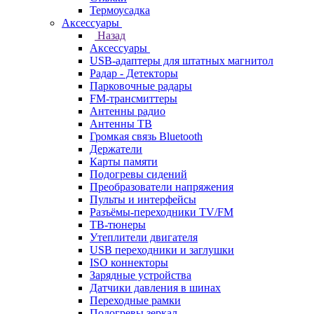
Термоусадка
Аксессуары
Назад
Аксессуары
USB-адаптеры для штатных магнитол
Радар - Детекторы
Парковочные радары
FM-трансмиттеры
Антенны радио
Антенны ТВ
Громкая связь Bluetooth
Держатели
Карты памяти
Подогревы сидений
Преобразователи напряжения
Пульты и интерфейсы
Разъёмы-переходники TV/FM
ТВ-тюнеры
Утеплители двигателя
USB переходники и заглушки
ISO коннекторы
Зарядные устройства
Датчики давления в шинах
Переходные рамки
Подогревы зеркал