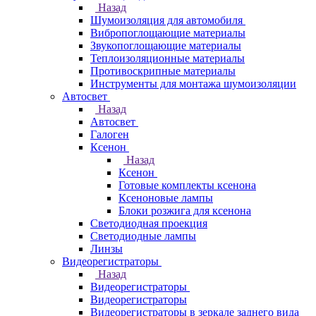
Назад
Шумоизоляция для автомобиля
Вибропоглощающие материалы
Звукопоглощающие материалы
Теплоизоляционные материалы
Противоскрипные материалы
Инструменты для монтажа шумоизоляции
Автосвет
Назад
Автосвет
Галоген
Ксенон
Назад
Ксенон
Готовые комплекты ксенона
Ксеноновые лампы
Блоки розжига для ксенона
Светодиодная проекция
Светодиодные лампы
Линзы
Видеорегистраторы
Назад
Видеорегистраторы
Видеорегистраторы
Видеорегистраторы в зеркале заднего вида