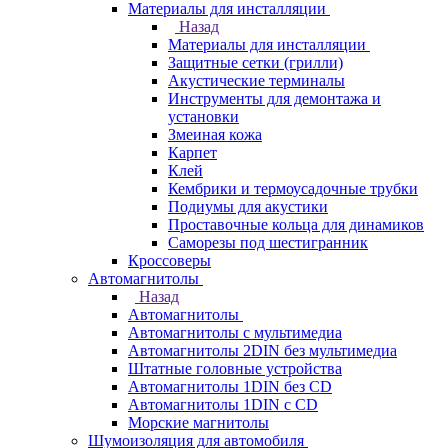
Материалы для инсталляции
Назад
Материалы для инсталляции
Защитные сетки (грилли)
Акустические терминалы
Инструменты для демонтажа и
установки
Змеиная кожа
Карпет
Клей
Кембрики и термоусадочные трубки
Подиумы для акустики
Проставочные кольца для динамиков
Саморезы под шестигранник
Кроссоверы
Автомагнитолы
Назад
Автомагнитолы
Автомагнитолы с мультимедиа
Автомагнитолы 2DIN без мультимедиа
Штатные головные устройства
Автомагнитолы 1DIN без CD
Автомагнитолы 1DIN с CD
Морские магнитолы
Шумоизоляция для автомобиля