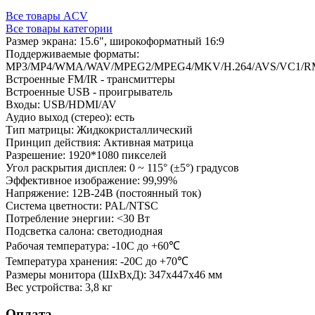
Все товары ACV
Все товары категории
Размер экрана: 15.6", широкоформатный 16:9
Поддерживаемые форматы:
MP3/MP4/WMA/WAV/MPEG2/MPEG4/MKV/H.264/AVS/VC1/R
Встроенные FM/IR - трансмиттеры
Встроенные USB - проигрыватель
Входы: USB/HDMI/AV
Аудио выход (стерео): есть
Тип матрицы: Жидкокристаллический
Принцип действия: Активная матрица
Разрешение: 1920*1080 пикселей
Угол раскрытия дисплея: 0 ~ 115° (±5°) градусов
Эффективное изображение: 99,99%
Напряжение: 12В-24В (постоянный ток)
Система цветности: PAL/NTSC
Потребление энергии: <30 Вт
Подсветка салона: светодиодная
Рабочая температура: -10С до +60℃
Температура хранения: -20С до +70℃
Размеры монитора (ШхВхД): 347х447х46 мм
Вес устройства: 3,8 кг
Оплата