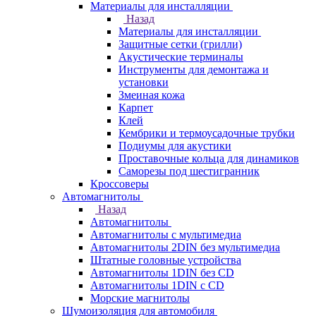
Материалы для инсталляции
Назад
Материалы для инсталляции
Защитные сетки (грилли)
Акустические терминалы
Инструменты для демонтажа и
установки
Змеиная кожа
Карпет
Клей
Кембрики и термоусадочные трубки
Подиумы для акустики
Проставочные кольца для динамиков
Саморезы под шестигранник
Кроссоверы
Автомагнитолы
Назад
Автомагнитолы
Автомагнитолы с мультимедиа
Автомагнитолы 2DIN без мультимедиа
Штатные головные устройства
Автомагнитолы 1DIN без CD
Автомагнитолы 1DIN с CD
Морские магнитолы
Шумоизоляция для автомобиля