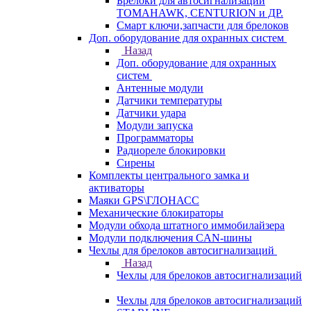
Брелоки для автосигнализаций
TOMAHAWK, CENTURION и ДР.
Смарт ключи,запчасти для брелоков
Доп. оборудование для охранных систем
Назад
Доп. оборудование для охранных
систем
Антенные модули
Датчики температуры
Датчики удара
Модули запуска
Программаторы
Радиореле блокировки
Сирены
Комплекты центрального замка и
активаторы
Маяки GPS\ГЛОНАСС
Механические блокираторы
Модули обхода штатного иммобилайзера
Модули подключения CAN-шины
Чехлы для брелоков автосигнализаций
Назад
Чехлы для брелоков автосигнализаций
Чехлы для брелоков автосигнализаций