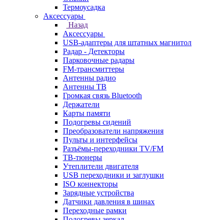
Термоусадка
Аксессуары
Назад
Аксессуары
USB-адаптеры для штатных магнитол
Радар - Детекторы
Парковочные радары
FM-трансмиттеры
Антенны радио
Антенны ТВ
Громкая связь Bluetooth
Держатели
Карты памяти
Подогревы сидений
Преобразователи напряжения
Пульты и интерфейсы
Разъёмы-переходники TV/FM
ТВ-тюнеры
Утеплители двигателя
USB переходники и заглушки
ISO коннекторы
Зарядные устройства
Датчики давления в шинах
Переходные рамки
Подогревы зеркал