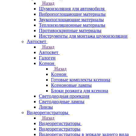
Назад
Шумоизоляция для автомобиля
Вибропоглощающие материалы
Звукопоглощающие материалы
Теплоизоляционные материалы
Противоскрипные материалы
Инструменты для монтажа шумоизоляции
Автосвет
Назад
Автосвет
Галоген
Ксенон
Назад
Ксенон
Готовые комплекты ксенона
Ксеноновые лампы
Блоки розжига для ксенона
Светодиодная проекция
Светодиодные лампы
Линзы
Видеорегистраторы
Назад
Видеорегистраторы
Видеорегистраторы
Видеорегистраторы в зеркале заднего вида