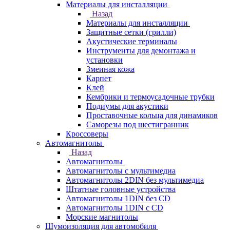
Материалы для инсталляции
Назад
Материалы для инсталляции
Защитные сетки (грилли)
Акустические терминалы
Инструменты для демонтажа и
установки
Змеиная кожа
Карпет
Клей
Кембрики и термоусадочные трубки
Подиумы для акустики
Проставочные кольца для динамиков
Саморезы под шестигранник
Кроссоверы
Автомагнитолы
Назад
Автомагнитолы
Автомагнитолы с мультимедиа
Автомагнитолы 2DIN без мультимедиа
Штатные головные устройства
Автомагнитолы 1DIN без CD
Автомагнитолы 1DIN с CD
Морские магнитолы
Шумоизоляция для автомобиля