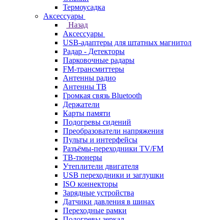
Термоусадка
Аксессуары
Назад
Аксессуары
USB-адаптеры для штатных магнитол
Радар - Детекторы
Парковочные радары
FM-трансмиттеры
Антенны радио
Антенны ТВ
Громкая связь Bluetooth
Держатели
Карты памяти
Подогревы сидений
Преобразователи напряжения
Пульты и интерфейсы
Разъёмы-переходники TV/FM
ТВ-тюнеры
Утеплители двигателя
USB переходники и заглушки
ISO коннекторы
Зарядные устройства
Датчики давления в шинах
Переходные рамки
Подогревы зеркал