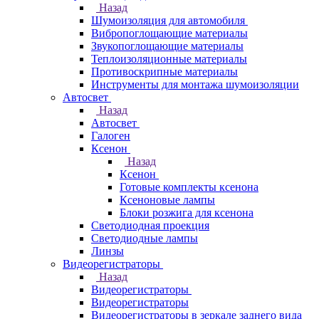
Назад
Шумоизоляция для автомобиля
Вибропоглощающие материалы
Звукопоглощающие материалы
Теплоизоляционные материалы
Противоскрипные материалы
Инструменты для монтажа шумоизоляции
Автосвет
Назад
Автосвет
Галоген
Ксенон
Назад
Ксенон
Готовые комплекты ксенона
Ксеноновые лампы
Блоки розжига для ксенона
Светодиодная проекция
Светодиодные лампы
Линзы
Видеорегистраторы
Назад
Видеорегистраторы
Видеорегистраторы
Видеорегистраторы в зеркале заднего вида