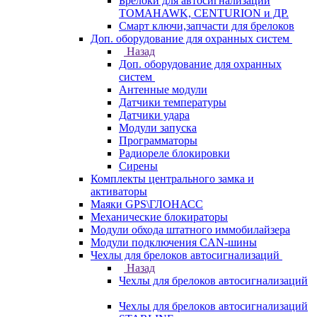
Брелоки для автосигнализаций
TOMAHAWK, CENTURION и ДР.
Смарт ключи,запчасти для брелоков
Доп. оборудование для охранных систем
Назад
Доп. оборудование для охранных
систем
Антенные модули
Датчики температуры
Датчики удара
Модули запуска
Программаторы
Радиореле блокировки
Сирены
Комплекты центрального замка и
активаторы
Маяки GPS\ГЛОНАСС
Механические блокираторы
Модули обхода штатного иммобилайзера
Модули подключения CAN-шины
Чехлы для брелоков автосигнализаций
Назад
Чехлы для брелоков автосигнализаций
Чехлы для брелоков автосигнализаций