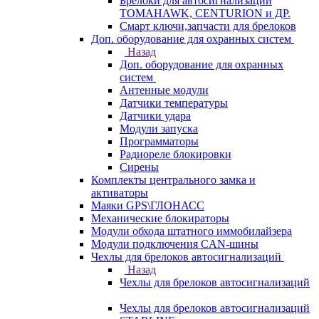
Брелоки для автосигнализаций
TOMAHAWK, CENTURION и ДР.
Смарт ключи,запчасти для брелоков
Доп. оборудование для охранных систем
Назад
Доп. оборудование для охранных
систем
Антенные модули
Датчики температуры
Датчики удара
Модули запуска
Программаторы
Радиореле блокировки
Сирены
Комплекты центрального замка и
активаторы
Маяки GPS\ГЛОНАСС
Механические блокираторы
Модули обхода штатного иммобилайзера
Модули подключения CAN-шины
Чехлы для брелоков автосигнализаций
Назад
Чехлы для брелоков автосигнализаций
Чехлы для брелоков автосигнализаций