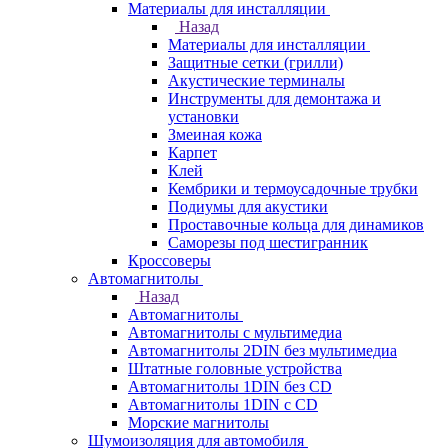
Материалы для инсталляции
Назад
Материалы для инсталляции
Защитные сетки (грилли)
Акустические терминалы
Инструменты для демонтажа и
установки
Змеиная кожа
Карпет
Клей
Кембрики и термоусадочные трубки
Подиумы для акустики
Проставочные кольца для динамиков
Саморезы под шестигранник
Кроссоверы
Автомагнитолы
Назад
Автомагнитолы
Автомагнитолы с мультимедиа
Автомагнитолы 2DIN без мультимедиа
Штатные головные устройства
Автомагнитолы 1DIN без CD
Автомагнитолы 1DIN с CD
Морские магнитолы
Шумоизоляция для автомобиля