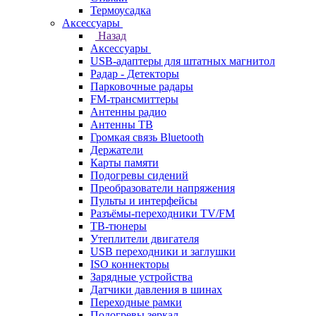
Термоусадка
Аксессуары
Назад
Аксессуары
USB-адаптеры для штатных магнитол
Радар - Детекторы
Парковочные радары
FM-трансмиттеры
Антенны радио
Антенны ТВ
Громкая связь Bluetooth
Держатели
Карты памяти
Подогревы сидений
Преобразователи напряжения
Пульты и интерфейсы
Разъёмы-переходники TV/FM
ТВ-тюнеры
Утеплители двигателя
USB переходники и заглушки
ISO коннекторы
Зарядные устройства
Датчики давления в шинах
Переходные рамки
Подогревы зеркал