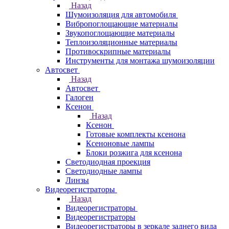
Назад
Шумоизоляция для автомобиля
Вибропоглощающие материалы
Звукопоглощающие материалы
Теплоизоляционные материалы
Противоскрипные материалы
Инструменты для монтажа шумоизоляции
Автосвет
Назад
Автосвет
Галоген
Ксенон
Назад
Ксенон
Готовые комплекты ксенона
Ксеноновые лампы
Блоки розжига для ксенона
Светодиодная проекция
Светодиодные лампы
Линзы
Видеорегистраторы
Назад
Видеорегистраторы
Видеорегистраторы
Видеорегистраторы в зеркале заднего вида