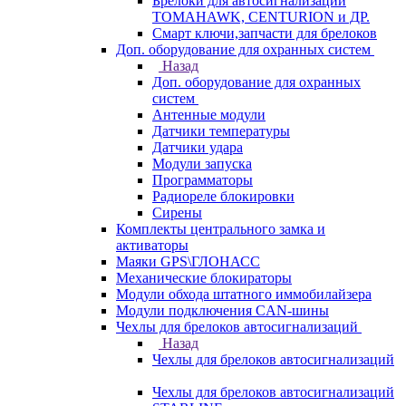
Брелоки для автосигнализаций
TOMAHAWK, CENTURION и ДР.
Смарт ключи,запчасти для брелоков
Доп. оборудование для охранных систем
Назад
Доп. оборудование для охранных
систем
Антенные модули
Датчики температуры
Датчики удара
Модули запуска
Программаторы
Радиореле блокировки
Сирены
Комплекты центрального замка и
активаторы
Маяки GPS\ГЛОНАСС
Механические блокираторы
Модули обхода штатного иммобилайзера
Модули подключения CAN-шины
Чехлы для брелоков автосигнализаций
Назад
Чехлы для брелоков автосигнализаций
Чехлы для брелоков автосигнализаций