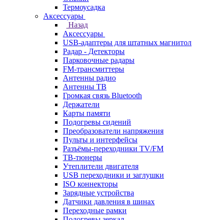
Термоусадка
Аксессуары
Назад
Аксессуары
USB-адаптеры для штатных магнитол
Радар - Детекторы
Парковочные радары
FM-трансмиттеры
Антенны радио
Антенны ТВ
Громкая связь Bluetooth
Держатели
Карты памяти
Подогревы сидений
Преобразователи напряжения
Пульты и интерфейсы
Разъёмы-переходники TV/FM
ТВ-тюнеры
Утеплители двигателя
USB переходники и заглушки
ISO коннекторы
Зарядные устройства
Датчики давления в шинах
Переходные рамки
Подогревы зеркал