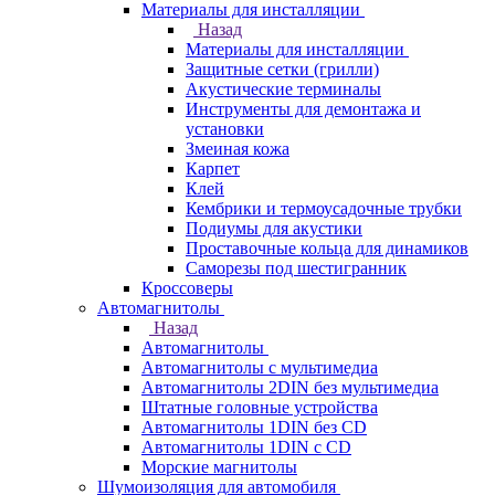
Материалы для инсталляции
Назад
Материалы для инсталляции
Защитные сетки (грилли)
Акустические терминалы
Инструменты для демонтажа и
установки
Змеиная кожа
Карпет
Клей
Кембрики и термоусадочные трубки
Подиумы для акустики
Проставочные кольца для динамиков
Саморезы под шестигранник
Кроссоверы
Автомагнитолы
Назад
Автомагнитолы
Автомагнитолы с мультимедиа
Автомагнитолы 2DIN без мультимедиа
Штатные головные устройства
Автомагнитолы 1DIN без CD
Автомагнитолы 1DIN с CD
Морские магнитолы
Шумоизоляция для автомобиля