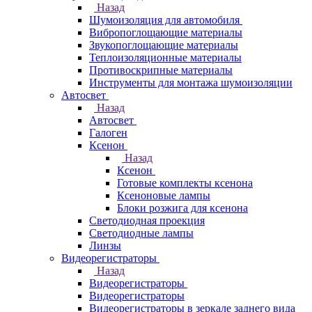
Назад
Шумоизоляция для автомобиля
Вибропоглощающие материалы
Звукопоглощающие материалы
Теплоизоляционные материалы
Противоскрипные материалы
Инструменты для монтажа шумоизоляции
Автосвет
Назад
Автосвет
Галоген
Ксенон
Назад
Ксенон
Готовые комплекты ксенона
Ксеноновые лампы
Блоки розжига для ксенона
Светодиодная проекция
Светодиодные лампы
Линзы
Видеорегистраторы
Назад
Видеорегистраторы
Видеорегистраторы
Видеорегистраторы в зеркале заднего вида