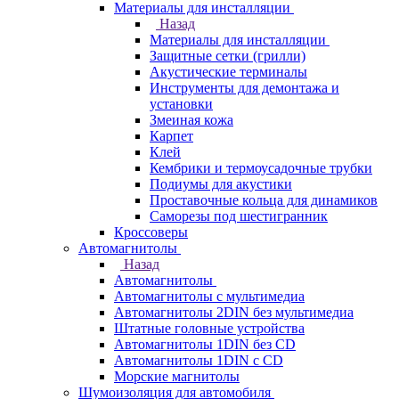
Материалы для инсталляции
Назад
Материалы для инсталляции
Защитные сетки (грилли)
Акустические терминалы
Инструменты для демонтажа и
установки
Змеиная кожа
Карпет
Клей
Кембрики и термоусадочные трубки
Подиумы для акустики
Проставочные кольца для динамиков
Саморезы под шестигранник
Кроссоверы
Автомагнитолы
Назад
Автомагнитолы
Автомагнитолы с мультимедиа
Автомагнитолы 2DIN без мультимедиа
Штатные головные устройства
Автомагнитолы 1DIN без CD
Автомагнитолы 1DIN с CD
Морские магнитолы
Шумоизоляция для автомобиля