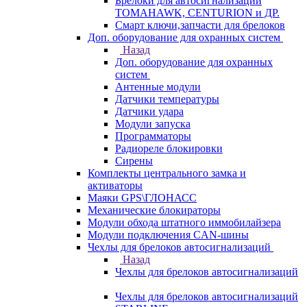
Брелоки для автосигнализаций
TOMAHAWK, CENTURION и ДР.
Смарт ключи,запчасти для брелоков
Доп. оборудование для охранных систем
Назад
Доп. оборудование для охранных
систем
Антенные модули
Датчики температуры
Датчики удара
Модули запуска
Программаторы
Радиореле блокировки
Сирены
Комплекты центрального замка и
активаторы
Маяки GPS\ГЛОНАСС
Механические блокираторы
Модули обхода штатного иммобилайзера
Модули подключения CAN-шины
Чехлы для брелоков автосигнализаций
Назад
Чехлы для брелоков автосигнализаций
Чехлы для брелоков автосигнализаций