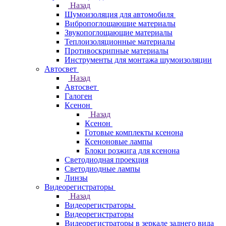
Назад
Шумоизоляция для автомобиля
Вибропоглощающие материалы
Звукопоглощающие материалы
Теплоизоляционные материалы
Противоскрипные материалы
Инструменты для монтажа шумоизоляции
Автосвет
Назад
Автосвет
Галоген
Ксенон
Назад
Ксенон
Готовые комплекты ксенона
Ксеноновые лампы
Блоки розжига для ксенона
Светодиодная проекция
Светодиодные лампы
Линзы
Видеорегистраторы
Назад
Видеорегистраторы
Видеорегистраторы
Видеорегистраторы в зеркале заднего вида