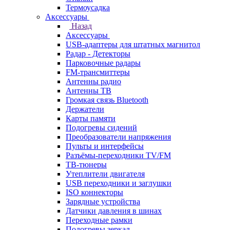
Термоусадка
Аксессуары
Назад
Аксессуары
USB-адаптеры для штатных магнитол
Радар - Детекторы
Парковочные радары
FM-трансмиттеры
Антенны радио
Антенны ТВ
Громкая связь Bluetooth
Держатели
Карты памяти
Подогревы сидений
Преобразователи напряжения
Пульты и интерфейсы
Разъёмы-переходники TV/FM
ТВ-тюнеры
Утеплители двигателя
USB переходники и заглушки
ISO коннекторы
Зарядные устройства
Датчики давления в шинах
Переходные рамки
Подогревы зеркал