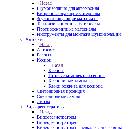
Назад
Шумоизоляция для автомобиля
Вибропоглощающие материалы
Звукопоглощающие материалы
Теплоизоляционные материалы
Противоскрипные материалы
Инструменты для монтажа шумоизоляции
Автосвет
Назад
Автосвет
Галоген
Ксенон
Назад
Ксенон
Готовые комплекты ксенона
Ксеноновые лампы
Блоки розжига для ксенона
Светодиодная проекция
Светодиодные лампы
Линзы
Видеорегистраторы
Назад
Видеорегистраторы
Видеорегистраторы
Видеорегистраторы в зеркале заднего вида