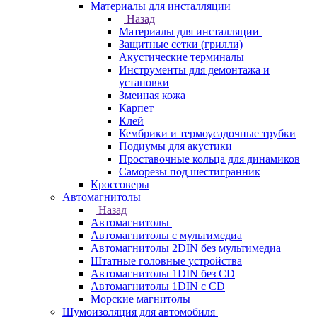
Материалы для инсталляции
Назад
Материалы для инсталляции
Защитные сетки (грилли)
Акустические терминалы
Инструменты для демонтажа и
установки
Змеиная кожа
Карпет
Клей
Кембрики и термоусадочные трубки
Подиумы для акустики
Проставочные кольца для динамиков
Саморезы под шестигранник
Кроссоверы
Автомагнитолы
Назад
Автомагнитолы
Автомагнитолы с мультимедиа
Автомагнитолы 2DIN без мультимедиа
Штатные головные устройства
Автомагнитолы 1DIN без CD
Автомагнитолы 1DIN с CD
Морские магнитолы
Шумоизоляция для автомобиля