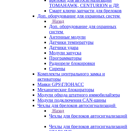
Брелоки для автосигнализаций
TOMAHAWK, CENTURION и ДР.
Смарт ключи,запчасти для брелоков
Доп. оборудование для охранных систем
Назад
Доп. оборудование для охранных
систем
Антенные модули
Датчики температуры
Датчики удара
Модули запуска
Программаторы
Радиореле блокировки
Сирены
Комплекты центрального замка и
активаторы
Маяки GPS\ГЛОНАСС
Механические блокираторы
Модули обхода штатного иммобилайзера
Модули подключения CAN-шины
Чехлы для брелоков автосигнализаций
Назад
Чехлы для брелоков автосигнализаций
Чехлы для брелоков автосигнализаций