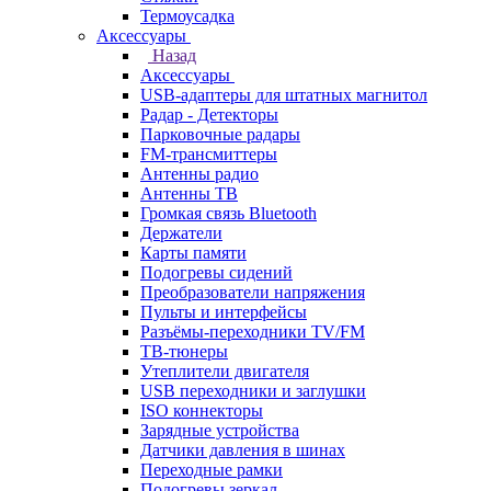
Термоусадка
Аксессуары
Назад
Аксессуары
USB-адаптеры для штатных магнитол
Радар - Детекторы
Парковочные радары
FM-трансмиттеры
Антенны радио
Антенны ТВ
Громкая связь Bluetooth
Держатели
Карты памяти
Подогревы сидений
Преобразователи напряжения
Пульты и интерфейсы
Разъёмы-переходники TV/FM
ТВ-тюнеры
Утеплители двигателя
USB переходники и заглушки
ISO коннекторы
Зарядные устройства
Датчики давления в шинах
Переходные рамки
Подогревы зеркал