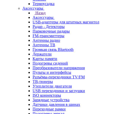
Термоусадка
Аксессуары
Назад
Аксессуары
USB-адаптеры для штатных магнитол
Радар - Детекторы
Парковочные радары
FM-трансмиттеры
Антенны радио
Антенны ТВ
Громкая связь Bluetooth
Держатели
Карты памяти
Подогревы сидений
Преобразователи напряжения
Пульты и интерфейсы
Разъёмы-переходники TV/FM
ТВ-тюнеры
Утеплители двигателя
USB переходники и заглушки
ISO коннекторы
Зарядные устройства
Датчики давления в шинах
Переходные рамки
Подогревы зеркал