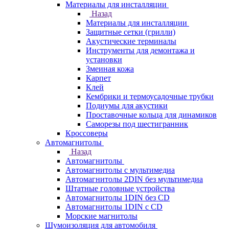
Материалы для инсталляции
Назад
Материалы для инсталляции
Защитные сетки (грилли)
Акустические терминалы
Инструменты для демонтажа и
установки
Змеиная кожа
Карпет
Клей
Кембрики и термоусадочные трубки
Подиумы для акустики
Проставочные кольца для динамиков
Саморезы под шестигранник
Кроссоверы
Автомагнитолы
Назад
Автомагнитолы
Автомагнитолы с мультимедиа
Автомагнитолы 2DIN без мультимедиа
Штатные головные устройства
Автомагнитолы 1DIN без CD
Автомагнитолы 1DIN с CD
Морские магнитолы
Шумоизоляция для автомобиля