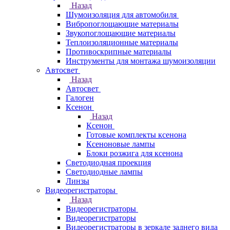
Назад
Шумоизоляция для автомобиля
Вибропоглощающие материалы
Звукопоглощающие материалы
Теплоизоляционные материалы
Противоскрипные материалы
Инструменты для монтажа шумоизоляции
Автосвет
Назад
Автосвет
Галоген
Ксенон
Назад
Ксенон
Готовые комплекты ксенона
Ксеноновые лампы
Блоки розжига для ксенона
Светодиодная проекция
Светодиодные лампы
Линзы
Видеорегистраторы
Назад
Видеорегистраторы
Видеорегистраторы
Видеорегистраторы в зеркале заднего вида