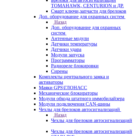
Брелоки для автосигнализаций
TOMAHAWK, CENTURION и ДР.
Смарт ключи,запчасти для брелоков
Доп. оборудование для охранных систем
Назад
Доп. оборудование для охранных
систем
Антенные модули
Датчики температуры
Датчики удара
Модули запуска
Программаторы
Радиореле блокировки
Сирены
Комплекты центрального замка и
активаторы
Маяки GPS\ГЛОНАСС
Механические блокираторы
Модули обхода штатного иммобилайзера
Модули подключения CAN-шины
Чехлы для брелоков автосигнализаций
Назад
Чехлы для брелоков автосигнализаций
Чехлы для брелоков автосигнализаций