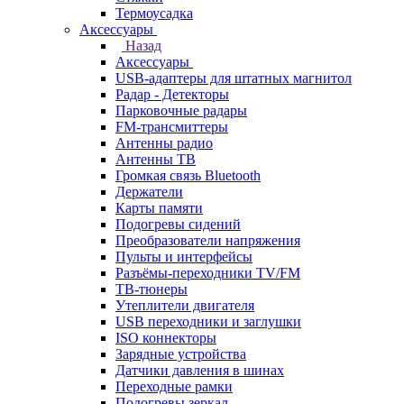
Термоусадка
Аксессуары
Назад
Аксессуары
USB-адаптеры для штатных магнитол
Радар - Детекторы
Парковочные радары
FM-трансмиттеры
Антенны радио
Антенны ТВ
Громкая связь Bluetooth
Держатели
Карты памяти
Подогревы сидений
Преобразователи напряжения
Пульты и интерфейсы
Разъёмы-переходники TV/FM
ТВ-тюнеры
Утеплители двигателя
USB переходники и заглушки
ISO коннекторы
Зарядные устройства
Датчики давления в шинах
Переходные рамки
Подогревы зеркал