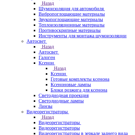
Назад
Шумоизоляция для автомобиля
Вибропоглощающие материалы
Звукопоглощающие материалы
Теплоизоляционные материалы
Противоскрипные материалы
Инструменты для монтажа шумоизоляции
Автосвет
Назад
Автосвет
Галоген
Ксенон
Назад
Ксенон
Готовые комплекты ксенона
Ксеноновые лампы
Блоки розжига для ксенона
Светодиодная проекция
Светодиодные лампы
Линзы
Видеорегистраторы
Назад
Видеорегистраторы
Видеорегистраторы
Видеорегистраторы в зеркале заднего вида