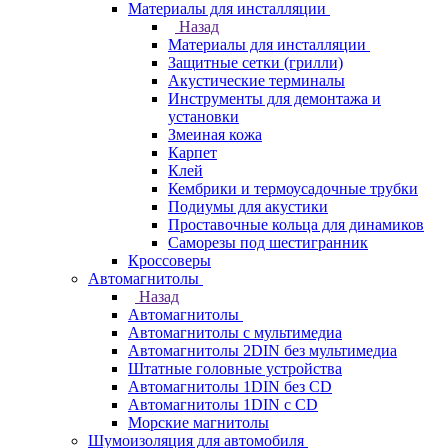
Материалы для инсталляции
Назад
Материалы для инсталляции
Защитные сетки (грилли)
Акустические терминалы
Инструменты для демонтажа и
установки
Змеиная кожа
Карпет
Клей
Кембрики и термоусадочные трубки
Подиумы для акустики
Проставочные кольца для динамиков
Саморезы под шестигранник
Кроссоверы
Автомагнитолы
Назад
Автомагнитолы
Автомагнитолы с мультимедиа
Автомагнитолы 2DIN без мультимедиа
Штатные головные устройства
Автомагнитолы 1DIN без CD
Автомагнитолы 1DIN с CD
Морские магнитолы
Шумоизоляция для автомобиля