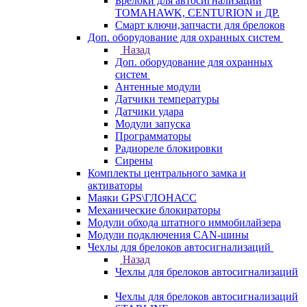
Брелоки для автосигнализаций
TOMAHAWK, CENTURION и ДР.
Смарт ключи,запчасти для брелоков
Доп. оборудование для охранных систем
Назад
Доп. оборудование для охранных
систем
Антенные модули
Датчики температуры
Датчики удара
Модули запуска
Программаторы
Радиореле блокировки
Сирены
Комплекты центрального замка и
активаторы
Маяки GPS\ГЛОНАСС
Механические блокираторы
Модули обхода штатного иммобилайзера
Модули подключения CAN-шины
Чехлы для брелоков автосигнализаций
Назад
Чехлы для брелоков автосигнализаций
Чехлы для брелоков автосигнализаций