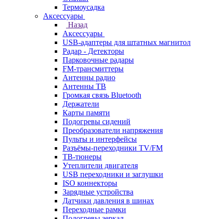
Термоусадка
Аксессуары
Назад
Аксессуары
USB-адаптеры для штатных магнитол
Радар - Детекторы
Парковочные радары
FM-трансмиттеры
Антенны радио
Антенны ТВ
Громкая связь Bluetooth
Держатели
Карты памяти
Подогревы сидений
Преобразователи напряжения
Пульты и интерфейсы
Разъёмы-переходники TV/FM
ТВ-тюнеры
Утеплители двигателя
USB переходники и заглушки
ISO коннекторы
Зарядные устройства
Датчики давления в шинах
Переходные рамки
Подогревы зеркал