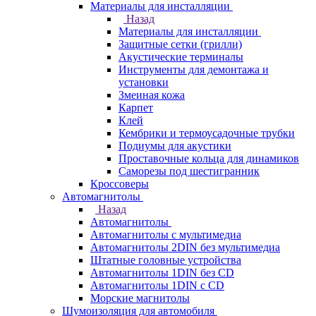
Материалы для инсталляции
Назад
Материалы для инсталляции
Защитные сетки (грилли)
Акустические терминалы
Инструменты для демонтажа и
установки
Змеиная кожа
Карпет
Клей
Кембрики и термоусадочные трубки
Подиумы для акустики
Проставочные кольца для динамиков
Саморезы под шестигранник
Кроссоверы
Автомагнитолы
Назад
Автомагнитолы
Автомагнитолы с мультимедиа
Автомагнитолы 2DIN без мультимедиа
Штатные головные устройства
Автомагнитолы 1DIN без CD
Автомагнитолы 1DIN с CD
Морские магнитолы
Шумоизоляция для автомобиля