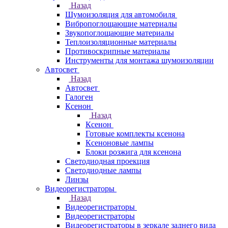
Назад
Шумоизоляция для автомобиля
Вибропоглощающие материалы
Звукопоглощающие материалы
Теплоизоляционные материалы
Противоскрипные материалы
Инструменты для монтажа шумоизоляции
Автосвет
Назад
Автосвет
Галоген
Ксенон
Назад
Ксенон
Готовые комплекты ксенона
Ксеноновые лампы
Блоки розжига для ксенона
Светодиодная проекция
Светодиодные лампы
Линзы
Видеорегистраторы
Назад
Видеорегистраторы
Видеорегистраторы
Видеорегистраторы в зеркале заднего вида