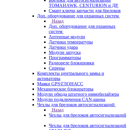
Брелоки для автосигнализаций
TOMAHAWK, CENTURION и ДР.
Смарт ключи,запчасти для брелоков
Доп. оборудование для охранных систем
Назад
Доп. оборудование для охранных
систем
Антенные модули
Датчики температуры
Датчики удара
Модули запуска
Программаторы
Радиореле блокировки
Сирены
Комплекты центрального замка и
активаторы
Маяки GPS\ГЛОНАСС
Механические блокираторы
Модули обхода штатного иммобилайзера
Модули подключения CAN-шины
Чехлы для брелоков автосигнализаций
Назад
Чехлы для брелоков автосигнализаций
Чехлы для брелоков автосигнализаций