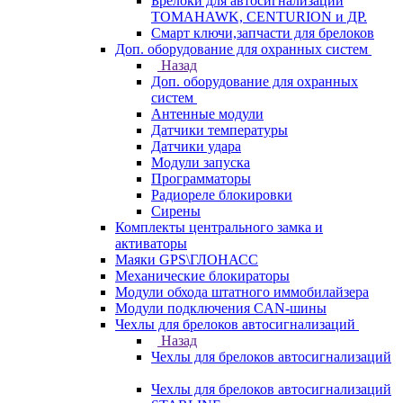
Брелоки для автосигнализаций
TOMAHAWK, CENTURION и ДР.
Смарт ключи,запчасти для брелоков
Доп. оборудование для охранных систем
Назад
Доп. оборудование для охранных
систем
Антенные модули
Датчики температуры
Датчики удара
Модули запуска
Программаторы
Радиореле блокировки
Сирены
Комплекты центрального замка и
активаторы
Маяки GPS\ГЛОНАСС
Механические блокираторы
Модули обхода штатного иммобилайзера
Модули подключения CAN-шины
Чехлы для брелоков автосигнализаций
Назад
Чехлы для брелоков автосигнализаций
Чехлы для брелоков автосигнализаций