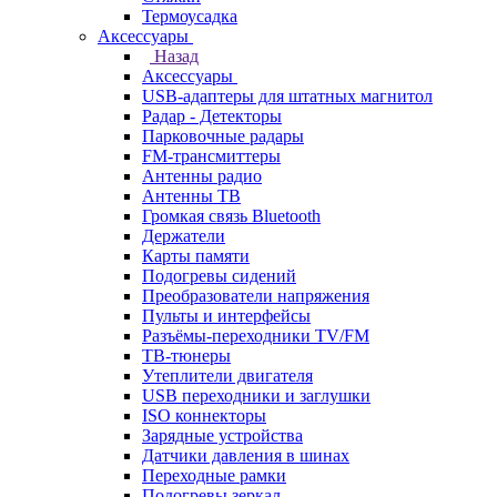
Термоусадка
Аксессуары
Назад
Аксессуары
USB-адаптеры для штатных магнитол
Радар - Детекторы
Парковочные радары
FM-трансмиттеры
Антенны радио
Антенны ТВ
Громкая связь Bluetooth
Держатели
Карты памяти
Подогревы сидений
Преобразователи напряжения
Пульты и интерфейсы
Разъёмы-переходники TV/FM
ТВ-тюнеры
Утеплители двигателя
USB переходники и заглушки
ISO коннекторы
Зарядные устройства
Датчики давления в шинах
Переходные рамки
Подогревы зеркал