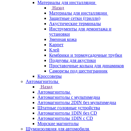
Материалы для инсталляции
Назад
Материалы для инсталляции
Защитные сетки (грилли)
Акустические терминалы
Инструменты для демонтажа и
установки
Змеиная кожа
Карпет
Клей
Кембрики и термоусадочные трубки
Подиумы для акустики
Проставочные кольца для динамиков
Саморезы под шестигранник
Кроссоверы
Автомагнитолы
Назад
Автомагнитолы
Автомагнитолы с мультимедиа
Автомагнитолы 2DIN без мультимедиа
Штатные головные устройства
Автомагнитолы 1DIN без CD
Автомагнитолы 1DIN с CD
Морские магнитолы
Шумоизоляция для автомобиля