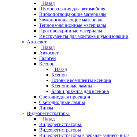
Назад
Шумоизоляция для автомобиля
Вибропоглощающие материалы
Звукопоглощающие материалы
Теплоизоляционные материалы
Противоскрипные материалы
Инструменты для монтажа шумоизоляции
Автосвет
Назад
Автосвет
Галоген
Ксенон
Назад
Ксенон
Готовые комплекты ксенона
Ксеноновые лампы
Блоки розжига для ксенона
Светодиодная проекция
Светодиодные лампы
Линзы
Видеорегистраторы
Назад
Видеорегистраторы
Видеорегистраторы
Видеорегистраторы в зеркале заднего вида