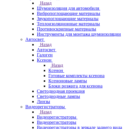
Назад
Шумоизоляция для автомобиля
Вибропоглощающие материалы
Звукопоглощающие материалы
Теплоизоляционные материалы
Противоскрипные материалы
Инструменты для монтажа шумоизоляции
Автосвет
Назад
Автосвет
Галоген
Ксенон
Назад
Ксенон
Готовые комплекты ксенона
Ксеноновые лампы
Блоки розжига для ксенона
Светодиодная проекция
Светодиодные лампы
Линзы
Видеорегистраторы
Назад
Видеорегистраторы
Видеорегистраторы
Видеорегистраторы в зеркале заднего вида