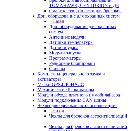
Брелоки для автосигнализаций
TOMAHAWK, CENTURION и ДР.
Смарт ключи,запчасти для брелоков
Доп. оборудование для охранных систем
Назад
Доп. оборудование для охранных
систем
Антенные модули
Датчики температуры
Датчики удара
Модули запуска
Программаторы
Радиореле блокировки
Сирены
Комплекты центрального замка и
активаторы
Маяки GPS\ГЛОНАСС
Механические блокираторы
Модули обхода штатного иммобилайзера
Модули подключения CAN-шины
Чехлы для брелоков автосигнализаций
Назад
Чехлы для брелоков автосигнализаций
Чехлы для брелоков автосигнализаций