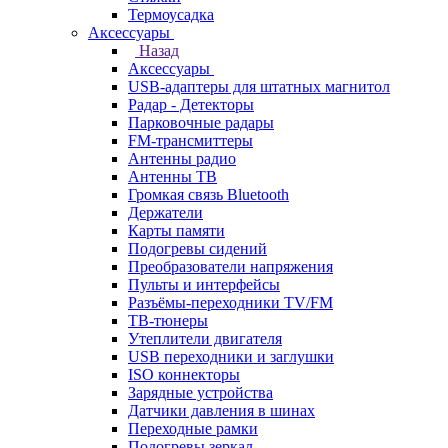
Термоусадка
Аксессуары
Назад
Аксессуары
USB-адаптеры для штатных магнитол
Радар - Детекторы
Парковочные радары
FM-трансмиттеры
Антенны радио
Антенны ТВ
Громкая связь Bluetooth
Держатели
Карты памяти
Подогревы сидений
Преобразователи напряжения
Пульты и интерфейсы
Разъёмы-переходники TV/FM
ТВ-тюнеры
Утеплители двигателя
USB переходники и заглушки
ISO коннекторы
Зарядные устройства
Датчики давления в шинах
Переходные рамки
Подогревы зеркал