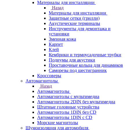
Материалы для инсталляции
Назад
Материалы для инсталляции
Защитные сетки (грилли)
Акустические терминалы
Инструменты для демонтажа и
установки
Змеиная кожа
Карпет
Клей
Кембрики и термоусадочные трубки
Подиумы для акустики
Проставочные кольца для динамиков
Саморезы под шестигранник
Кроссоверы
Автомагнитолы
Назад
Автомагнитолы
Автомагнитолы с мультимедиа
Автомагнитолы 2DIN без мультимедиа
Штатные головные устройства
Автомагнитолы 1DIN без CD
Автомагнитолы 1DIN с CD
Морские магнитолы
Шумоизоляция для автомобиля