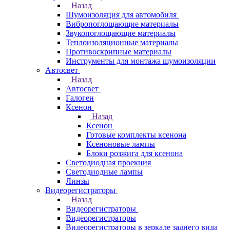
Назад
Шумоизоляция для автомобиля
Вибропоглощающие материалы
Звукопоглощающие материалы
Теплоизоляционные материалы
Противоскрипные материалы
Инструменты для монтажа шумоизоляции
Автосвет
Назад
Автосвет
Галоген
Ксенон
Назад
Ксенон
Готовые комплекты ксенона
Ксеноновые лампы
Блоки розжига для ксенона
Светодиодная проекция
Светодиодные лампы
Линзы
Видеорегистраторы
Назад
Видеорегистраторы
Видеорегистраторы
Видеорегистраторы в зеркале заднего вида