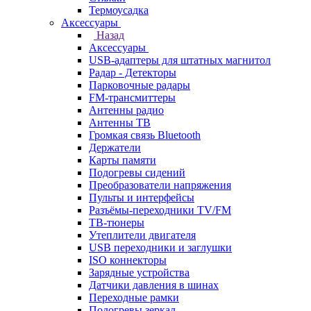
Термоусадка
Аксессуары
Назад
Аксессуары
USB-адаптеры для штатных магнитол
Радар - Детекторы
Парковочные радары
FM-трансмиттеры
Антенны радио
Антенны ТВ
Громкая связь Bluetooth
Держатели
Карты памяти
Подогревы сидений
Преобразователи напряжения
Пульты и интерфейсы
Разъёмы-переходники TV/FM
ТВ-тюнеры
Утеплители двигателя
USB переходники и заглушки
ISO коннекторы
Зарядные устройства
Датчики давления в шинах
Переходные рамки
Подогревы зеркал