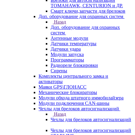
Брелоки для автосигнализаций
TOMAHAWK, CENTURION и ДР.
Смарт ключи,запчасти для брелоков
Доп. оборудование для охранных систем
Назад
Доп. оборудование для охранных
систем
Антенные модули
Датчики температуры
Датчики удара
Модули запуска
Программаторы
Радиореле блокировки
Сирены
Комплекты центрального замка и
активаторы
Маяки GPS\ГЛОНАСС
Механические блокираторы
Модули обхода штатного иммобилайзера
Модули подключения CAN-шины
Чехлы для брелоков автосигнализаций
Назад
Чехлы для брелоков автосигнализаций
Чехлы для брелоков автосигнализаций