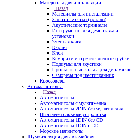
Материалы для инсталляции
Назад
Материалы для инсталляции
Защитные сетки (грилли)
Акустические терминалы
Инструменты для демонтажа и
установки
Змеиная кожа
Карпет
Клей
Кембрики и термоусадочные трубки
Подиумы для акустики
Проставочные кольца для динамиков
Саморезы под шестигранник
Кроссоверы
Автомагнитолы
Назад
Автомагнитолы
Автомагнитолы с мультимедиа
Автомагнитолы 2DIN без мультимедиа
Штатные головные устройства
Автомагнитолы 1DIN без CD
Автомагнитолы 1DIN с CD
Морские магнитолы
Шумоизоляция для автомобиля