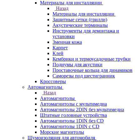
Материалы для инсталляции
Назад
Материалы для инсталляции
Защитные сетки (грилли)
Акустические терминалы
Инструменты для демонтажа и
установки
Змеиная кожа
Карпет
Клей
Кембрики и термоусадочные трубки
Подиумы для акустики
Проставочные кольца для динамиков
Саморезы под шестигранник
Кроссоверы
Автомагнитолы
Назад
Автомагнитолы
Автомагнитолы с мультимедиа
Автомагнитолы 2DIN без мультимедиа
Штатные головные устройства
Автомагнитолы 1DIN без CD
Автомагнитолы 1DIN с CD
Морские магнитолы
Шумоизоляция для автомобиля