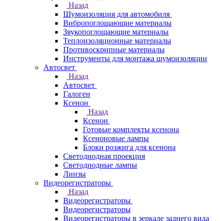
Назад
Шумоизоляция для автомобиля
Вибропоглощающие материалы
Звукопоглощающие материалы
Теплоизоляционные материалы
Противоскрипные материалы
Инструменты для монтажа шумоизоляции
Автосвет
Назад
Автосвет
Галоген
Ксенон
Назад
Ксенон
Готовые комплекты ксенона
Ксеноновые лампы
Блоки розжига для ксенона
Светодиодная проекция
Светодиодные лампы
Линзы
Видеорегистраторы
Назад
Видеорегистраторы
Видеорегистраторы
Видеорегистраторы в зеркале заднего вида