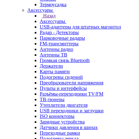
Термоусадка
Аксессуары
Назад
Аксессуары
USB-адаптеры для штатных магнитол
Радар - Детекторы
Парковочные радары
FM-трансмиттеры
Антенны радио
Антенны ТВ
Громкая связь Bluetooth
Держатели
Карты памяти
Подогревы сидений
Преобразователи напряжения
Пульты и интерфейсы
Разъёмы-переходники TV/FM
ТВ-тюнеры
Утеплители двигателя
USB переходники и заглушки
ISO коннекторы
Зарядные устройства
Датчики давления в шинах
Переходные рамки
Подогревы зеркал