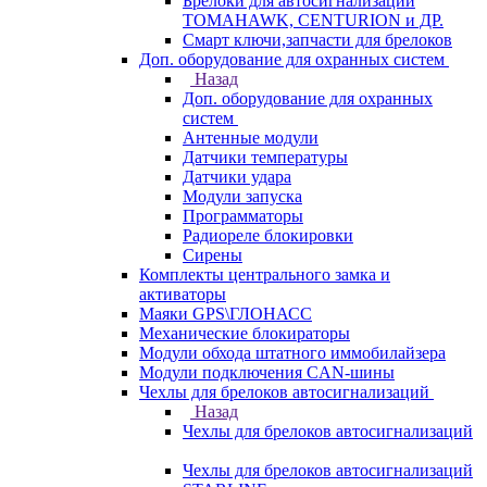
Брелоки для автосигнализаций
TOMAHAWK, CENTURION и ДР.
Смарт ключи,запчасти для брелоков
Доп. оборудование для охранных систем
Назад
Доп. оборудование для охранных
систем
Антенные модули
Датчики температуры
Датчики удара
Модули запуска
Программаторы
Радиореле блокировки
Сирены
Комплекты центрального замка и
активаторы
Маяки GPS\ГЛОНАСС
Механические блокираторы
Модули обхода штатного иммобилайзера
Модули подключения CAN-шины
Чехлы для брелоков автосигнализаций
Назад
Чехлы для брелоков автосигнализаций
Чехлы для брелоков автосигнализаций