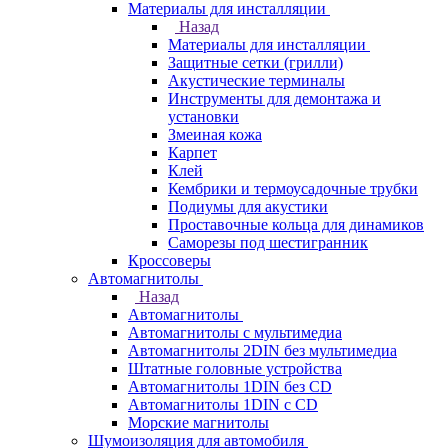
Материалы для инсталляции
Назад
Материалы для инсталляции
Защитные сетки (грилли)
Акустические терминалы
Инструменты для демонтажа и
установки
Змеиная кожа
Карпет
Клей
Кембрики и термоусадочные трубки
Подиумы для акустики
Проставочные кольца для динамиков
Саморезы под шестигранник
Кроссоверы
Автомагнитолы
Назад
Автомагнитолы
Автомагнитолы с мультимедиа
Автомагнитолы 2DIN без мультимедиа
Штатные головные устройства
Автомагнитолы 1DIN без CD
Автомагнитолы 1DIN с CD
Морские магнитолы
Шумоизоляция для автомобиля