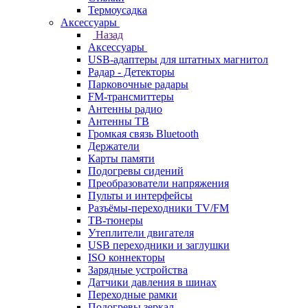
Термоусадка
Аксессуары
Назад
Аксессуары
USB-адаптеры для штатных магнитол
Радар - Детекторы
Парковочные радары
FM-трансмиттеры
Антенны радио
Антенны ТВ
Громкая связь Bluetooth
Держатели
Карты памяти
Подогревы сидений
Преобразователи напряжения
Пульты и интерфейсы
Разъёмы-переходники TV/FM
ТВ-тюнеры
Утеплители двигателя
USB переходники и заглушки
ISO коннекторы
Зарядные устройства
Датчики давления в шинах
Переходные рамки
Подогревы зеркал