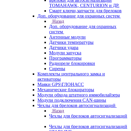
Брелоки для автосигнализаций
TOMAHAWK, CENTURION и ДР.
Смарт ключи,запчасти для брелоков
Доп. оборудование для охранных систем
Назад
Доп. оборудование для охранных
систем
Антенные модули
Датчики температуры
Датчики удара
Модули запуска
Программаторы
Радиореле блокировки
Сирены
Комплекты центрального замка и
активаторы
Маяки GPS\ГЛОНАСС
Механические блокираторы
Модули обхода штатного иммобилайзера
Модули подключения CAN-шины
Чехлы для брелоков автосигнализаций
Назад
Чехлы для брелоков автосигнализаций
Чехлы для брелоков автосигнализаций