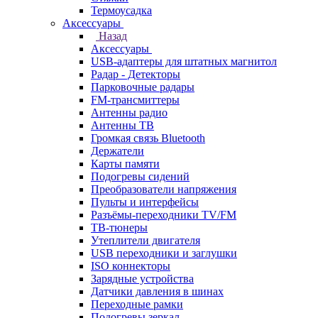
Термоусадка
Аксессуары
Назад
Аксессуары
USB-адаптеры для штатных магнитол
Радар - Детекторы
Парковочные радары
FM-трансмиттеры
Антенны радио
Антенны ТВ
Громкая связь Bluetooth
Держатели
Карты памяти
Подогревы сидений
Преобразователи напряжения
Пульты и интерфейсы
Разъёмы-переходники TV/FM
ТВ-тюнеры
Утеплители двигателя
USB переходники и заглушки
ISO коннекторы
Зарядные устройства
Датчики давления в шинах
Переходные рамки
Подогревы зеркал