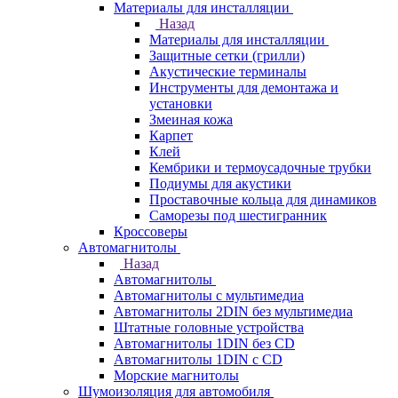
Материалы для инсталляции
Назад
Материалы для инсталляции
Защитные сетки (грилли)
Акустические терминалы
Инструменты для демонтажа и
установки
Змеиная кожа
Карпет
Клей
Кембрики и термоусадочные трубки
Подиумы для акустики
Проставочные кольца для динамиков
Саморезы под шестигранник
Кроссоверы
Автомагнитолы
Назад
Автомагнитолы
Автомагнитолы с мультимедиа
Автомагнитолы 2DIN без мультимедиа
Штатные головные устройства
Автомагнитолы 1DIN без CD
Автомагнитолы 1DIN с CD
Морские магнитолы
Шумоизоляция для автомобиля