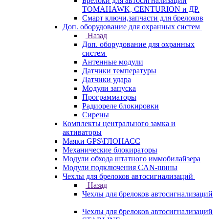
Брелоки для автосигнализаций
TOMAHAWK, CENTURION и ДР.
Смарт ключи,запчасти для брелоков
Доп. оборудование для охранных систем
Назад
Доп. оборудование для охранных
систем
Антенные модули
Датчики температуры
Датчики удара
Модули запуска
Программаторы
Радиореле блокировки
Сирены
Комплекты центрального замка и
активаторы
Маяки GPS\ГЛОНАСС
Механические блокираторы
Модули обхода штатного иммобилайзера
Модули подключения CAN-шины
Чехлы для брелоков автосигнализаций
Назад
Чехлы для брелоков автосигнализаций
Чехлы для брелоков автосигнализаций