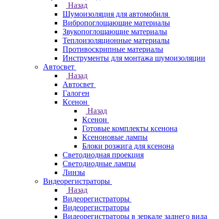
Назад
Шумоизоляция для автомобиля
Вибропоглощающие материалы
Звукопоглощающие материалы
Теплоизоляционные материалы
Противоскрипные материалы
Инструменты для монтажа шумоизоляции
Автосвет
Назад
Автосвет
Галоген
Ксенон
Назад
Ксенон
Готовые комплекты ксенона
Ксеноновые лампы
Блоки розжига для ксенона
Светодиодная проекция
Светодиодные лампы
Линзы
Видеорегистраторы
Назад
Видеорегистраторы
Видеорегистраторы
Видеорегистраторы в зеркале заднего вида