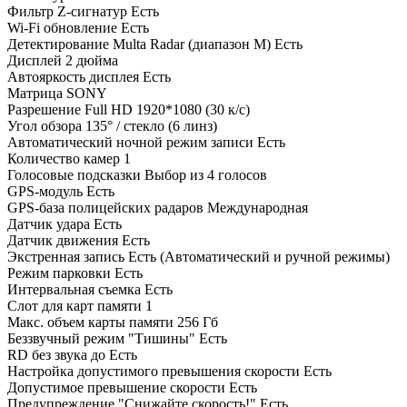
Фильтр Z-сигнатур Есть
Wi-Fi обновление Есть
Детектирование Multa Radar (диапазон М) Есть
Дисплей 2 дюйма
Автояркость дисплея Есть
Матрица SONY
Разрешение Full HD 1920*1080 (30 к/с)
Угол обзора 135° / стекло (6 линз)
Автоматический ночной режим записи Есть
Количество камер 1
Голосовые подсказки Выбор из 4 голосов
GPS-модуль Есть
GPS-база полицейских радаров Международная
Датчик удара Есть
Датчик движения Есть
Экстренная запись Есть (Автоматический и ручной режимы)
Режим парковки Есть
Интервальная съемка Есть
Слот для карт памяти 1
Макс. объем карты памяти 256 Гб
Беззвучный режим "Тишины" Есть
RD без звука до Есть
Настройка допустимого превышения скорости Есть
Допустимое превышение скорости Есть
Предупреждение "Снижайте скорость!" Есть