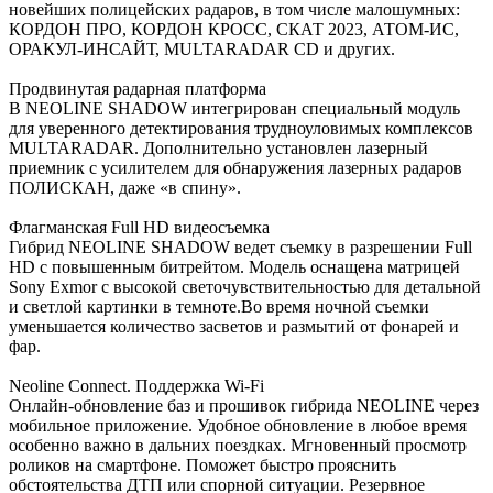
новейших полицейских радаров, в том числе малошумных:
КОРДОН ПРО, КОРДОН КРОСС, СКАТ 2023, АТОМ-ИС,
ОРАКУЛ-ИНСАЙТ, MULTARADAR CD и других.
Продвинутая радарная платформа
В NEOLINE SHADOW интегрирован специальный модуль
для уверенного детектирования трудноуловимых комплексов
MULTARADAR. Дополнительно установлен лазерный
приемник с усилителем для обнаружения лазерных радаров
ПОЛИСКАН, даже «в спину».
Флагманская Full HD видеосъемка
Гибрид NEOLINE SHADOW ведет съемку в разрешении Full
HD с повышенным битрейтом. Модель оснащена матрицей
Sony Exmor с высокой светочувствительностью для детальной
и светлой картинки в темноте.Во время ночной съемки
уменьшается количество засветов и размытий от фонарей и
фар.
Neoline Connect. Поддержка Wi-Fi
Онлайн-обновление баз и прошивок гибрида NEOLINE через
мобильное приложение. Удобное обновление в любое время
особенно важно в дальних поездках. Мгновенный просмотр
роликов на смартфоне. Поможет быстро прояснить
обстоятельства ДТП или спорной ситуации. Резервное