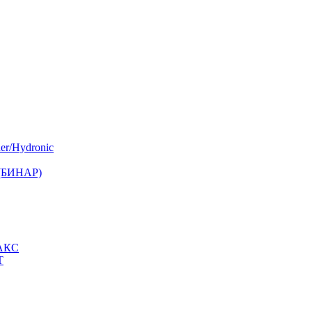
er/Hydronic
 (БИНАР)
МАКС
Т