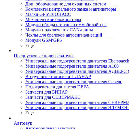
Доп. оборудование для охранных систем
Комплекты центрального замка и активаторы
Маяки GPS\ГЛОНАСС
Механические блокираторы
Модули обхода штатного иммобилайзера
Модули подключения CAN-шины
Чехлы для брелоков автосигнализаций
Модули GSM\GPS
Еще
Предпусковые подогреватели
Универсальные подогреватели двигателя Eberspaech
Универсальные подогреватели двигателя A100
Универсальные подогреватели двигателя АДВЕРС
Воздушные отопители ПЛАНАР
Универсальные подогреватели двигателя Северс
Подогреватели двигателя DEFA
Запчасти для БИНАР
Запчасти для СЕВЕРМАКС
Универсальные подогреватели двигателя СЕВЕР
Универсальные подогреватели двигателя ЭЛЕМЕН
Еще
Автозвук
Автомобильная акустика