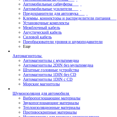
Автомобильные сабвуферы
Автомобильные усилители
Предохранители для автозвука
Клеммы, коннекторы и распределители питания
Установочные комплекты
Межблочный кабель
Акустический кабель
Силовой кабель
Преобразователи уровня и шумоподавители
Еще
Автомагнитолы
Автомагнитолы с мультимедиа
Автомагнитолы 2DIN без мультимедиа
Штатные головные устройства
Автомагнитолы 1DIN без CD
Автомагнитолы 1DIN с CD
Морские магнитолы
Шумоизоляция для автомобиля
Вибропоглощающие материалы
Звукопоглощающие материалы
Теплоизоляционные материалы
Противоскрипные материалы
Инструменты для монтажа шумоизоляции