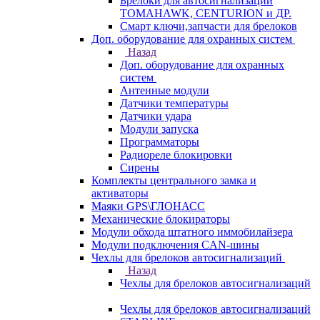
Брелоки для автосигнализаций
TOMAHAWK, CENTURION и ДР.
Смарт ключи,запчасти для брелоков
Доп. оборудование для охранных систем
Назад
Доп. оборудование для охранных
систем
Антенные модули
Датчики температуры
Датчики удара
Модули запуска
Программаторы
Радиореле блокировки
Сирены
Комплекты центрального замка и
активаторы
Маяки GPS\ГЛОНАСС
Механические блокираторы
Модули обхода штатного иммобилайзера
Модули подключения CAN-шины
Чехлы для брелоков автосигнализаций
Назад
Чехлы для брелоков автосигнализаций
Чехлы для брелоков автосигнализаций