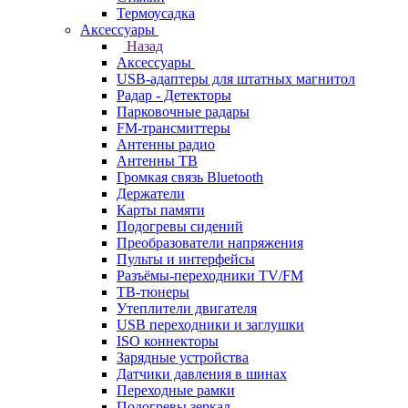
Термоусадка
Аксессуары
Назад
Аксессуары
USB-адаптеры для штатных магнитол
Радар - Детекторы
Парковочные радары
FM-трансмиттеры
Антенны радио
Антенны ТВ
Громкая связь Bluetooth
Держатели
Карты памяти
Подогревы сидений
Преобразователи напряжения
Пульты и интерфейсы
Разъёмы-переходники TV/FM
ТВ-тюнеры
Утеплители двигателя
USB переходники и заглушки
ISO коннекторы
Зарядные устройства
Датчики давления в шинах
Переходные рамки
Подогревы зеркал