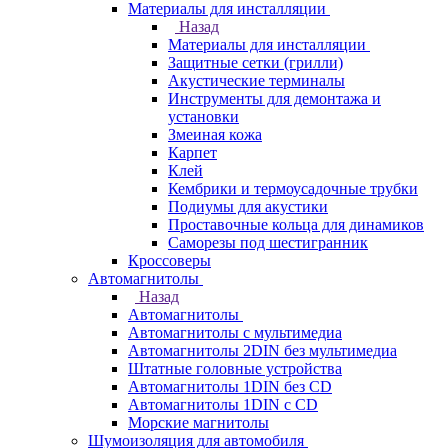
Материалы для инсталляции
Назад
Материалы для инсталляции
Защитные сетки (грилли)
Акустические терминалы
Инструменты для демонтажа и
установки
Змеиная кожа
Карпет
Клей
Кембрики и термоусадочные трубки
Подиумы для акустики
Проставочные кольца для динамиков
Саморезы под шестигранник
Кроссоверы
Автомагнитолы
Назад
Автомагнитолы
Автомагнитолы с мультимедиа
Автомагнитолы 2DIN без мультимедиа
Штатные головные устройства
Автомагнитолы 1DIN без CD
Автомагнитолы 1DIN с CD
Морские магнитолы
Шумоизоляция для автомобиля