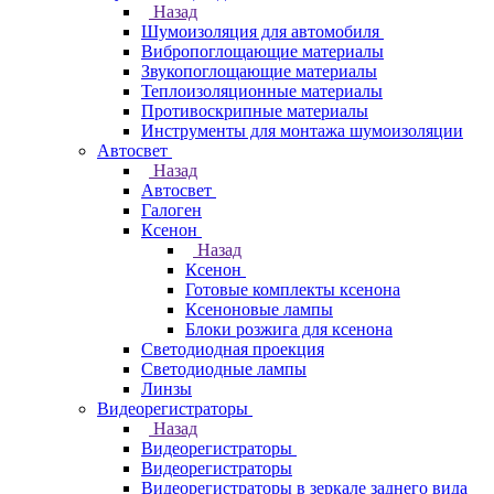
Назад
Шумоизоляция для автомобиля
Вибропоглощающие материалы
Звукопоглощающие материалы
Теплоизоляционные материалы
Противоскрипные материалы
Инструменты для монтажа шумоизоляции
Автосвет
Назад
Автосвет
Галоген
Ксенон
Назад
Ксенон
Готовые комплекты ксенона
Ксеноновые лампы
Блоки розжига для ксенона
Светодиодная проекция
Светодиодные лампы
Линзы
Видеорегистраторы
Назад
Видеорегистраторы
Видеорегистраторы
Видеорегистраторы в зеркале заднего вида