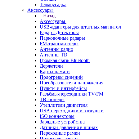
Термоусадка
Аксессуары
Назад
Аксессуары
USB-адаптеры для штатных магнитол
Радар - Детекторы
Парковочные радары
FM-трансмиттеры
Антенны радио
Антенны ТВ
Громкая связь Bluetooth
Держатели
Карты памяти
Подогревы сидений
Преобразователи напряжения
Пульты и интерфейсы
Разъёмы-переходники TV/FM
ТВ-тюнеры
Утеплители двигателя
USB переходники и заглушки
ISO коннекторы
Зарядные устройства
Датчики давления в шинах
Переходные рамки
Подогревы зеркал