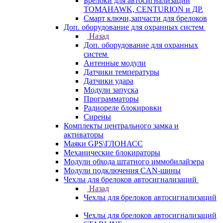
Брелоки для автосигнализаций
TOMAHAWK, CENTURION и ДР.
Смарт ключи,запчасти для брелоков
Доп. оборудование для охранных систем
Назад
Доп. оборудование для охранных
систем
Антенные модули
Датчики температуры
Датчики удара
Модули запуска
Программаторы
Радиореле блокировки
Сирены
Комплекты центрального замка и
активаторы
Маяки GPS\ГЛОНАСС
Механические блокираторы
Модули обхода штатного иммобилайзера
Модули подключения CAN-шины
Чехлы для брелоков автосигнализаций
Назад
Чехлы для брелоков автосигнализаций
Чехлы для брелоков автосигнализаций