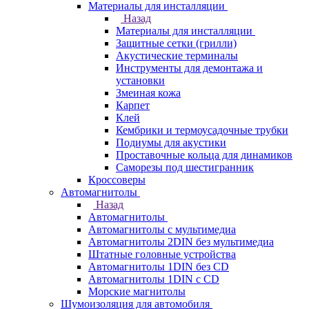
Материалы для инсталляции
Назад
Материалы для инсталляции
Защитные сетки (грилли)
Акустические терминалы
Инструменты для демонтажа и
установки
Змеиная кожа
Карпет
Клей
Кембрики и термоусадочные трубки
Подиумы для акустики
Проставочные кольца для динамиков
Саморезы под шестигранник
Кроссоверы
Автомагнитолы
Назад
Автомагнитолы
Автомагнитолы с мультимедиа
Автомагнитолы 2DIN без мультимедиа
Штатные головные устройства
Автомагнитолы 1DIN без CD
Автомагнитолы 1DIN с CD
Морские магнитолы
Шумоизоляция для автомобиля