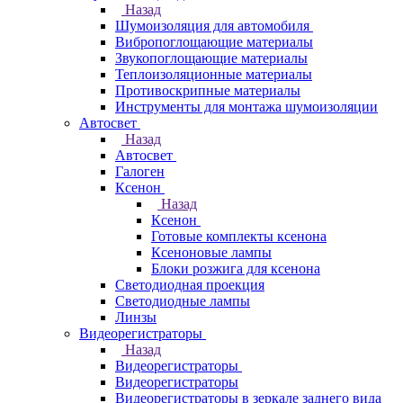
Назад
Шумоизоляция для автомобиля
Вибропоглощающие материалы
Звукопоглощающие материалы
Теплоизоляционные материалы
Противоскрипные материалы
Инструменты для монтажа шумоизоляции
Автосвет
Назад
Автосвет
Галоген
Ксенон
Назад
Ксенон
Готовые комплекты ксенона
Ксеноновые лампы
Блоки розжига для ксенона
Светодиодная проекция
Светодиодные лампы
Линзы
Видеорегистраторы
Назад
Видеорегистраторы
Видеорегистраторы
Видеорегистраторы в зеркале заднего вида