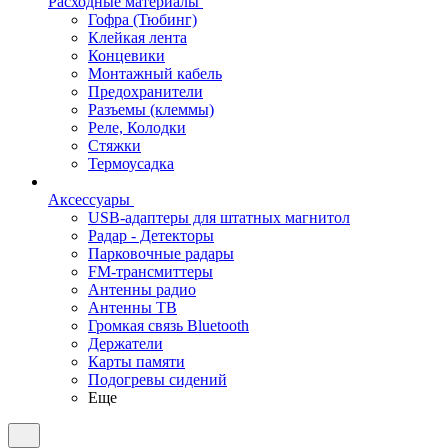
Расходные материалы
Гофра (Тюбинг)
Клейкая лента
Концевики
Монтажный кабель
Предохранители
Разъемы (клеммы)
Реле, Колодки
Стяжки
Термоусадка
Аксессуары
USB-адаптеры для штатных магнитол
Радар - Детекторы
Парковочные радары
FM-трансмиттеры
Антенны радио
Антенны ТВ
Громкая связь Bluetooth
Держатели
Карты памяти
Подогревы сидений
Еще