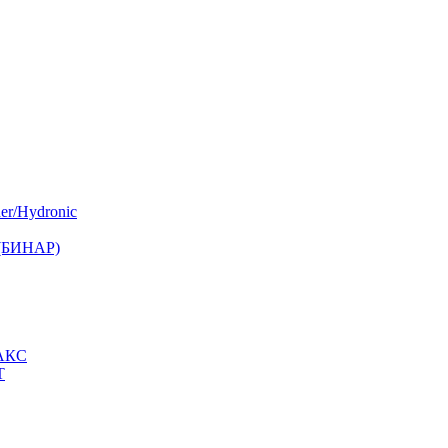
er/Hydronic
 (БИНАР)
МАКС
Т