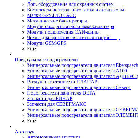
Доп. оборудование для охранных систем
Комплекты центрального замка и активаторы
Маяки GPS\ГЛОНАСС
Механические блокираторы
Модули обхода штатного иммобилайзера
Модули подключения CAN-шины
Чехлы для брелоков автосигнализаций
Модули GSM\GPS
Еще
Предпусковые подогреватели
Универсальные подогреватели двигателя Eberspaech
Универсальные подогреватели двигателя A100
Универсальные подогреватели двигателя АДВЕРС
Воздушные отопители ПЛАНАР
Универсальные подогреватели двигателя Северс
Подогреватели двигателя DEFA
Запчасти для БИНАР
Запчасти для СЕВЕРМАКС
Универсальные подогреватели двигателя СЕВЕР
Универсальные подогреватели двигателя ЭЛЕМЕН
Еще
Автозвук
Автомобильная акустика