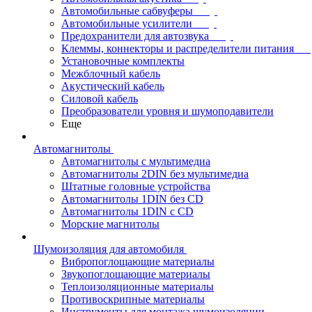
Автомобильные сабвуферы
Автомобильные усилители
Предохранители для автозвука
Клеммы, коннекторы и распределители питания
Установочные комплекты
Межблочный кабель
Акустический кабель
Силовой кабель
Преобразователи уровня и шумоподавители
Еще
Автомагнитолы
Автомагнитолы с мультимедиа
Автомагнитолы 2DIN без мультимедиа
Штатные головные устройства
Автомагнитолы 1DIN без CD
Автомагнитолы 1DIN с CD
Морские магнитолы
Шумоизоляция для автомобиля
Вибропоглощающие материалы
Звукопоглощающие материалы
Теплоизоляционные материалы
Противоскрипные материалы
Инструменты для монтажа шумоизоляции