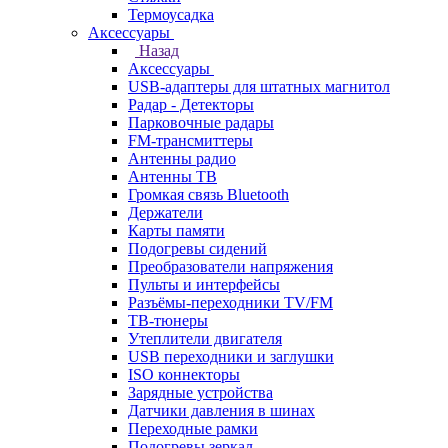
Термоусадка
Аксессуары
Назад
Аксессуары
USB-адаптеры для штатных магнитол
Радар - Детекторы
Парковочные радары
FM-трансмиттеры
Антенны радио
Антенны ТВ
Громкая связь Bluetooth
Держатели
Карты памяти
Подогревы сидений
Преобразователи напряжения
Пульты и интерфейсы
Разъёмы-переходники TV/FM
ТВ-тюнеры
Утеплители двигателя
USB переходники и заглушки
ISO коннекторы
Зарядные устройства
Датчики давления в шинах
Переходные рамки
Подогревы зеркал