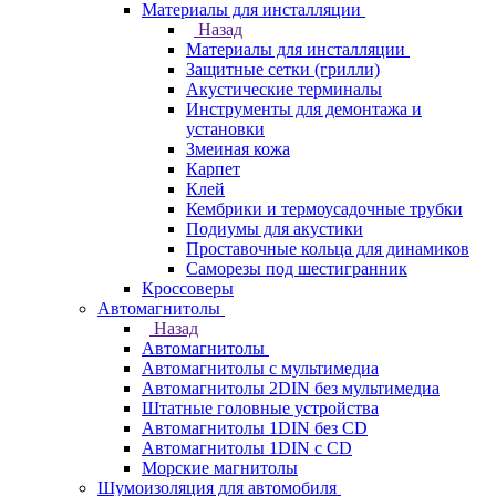
Материалы для инсталляции
Назад
Материалы для инсталляции
Защитные сетки (грилли)
Акустические терминалы
Инструменты для демонтажа и
установки
Змеиная кожа
Карпет
Клей
Кембрики и термоусадочные трубки
Подиумы для акустики
Проставочные кольца для динамиков
Саморезы под шестигранник
Кроссоверы
Автомагнитолы
Назад
Автомагнитолы
Автомагнитолы с мультимедиа
Автомагнитолы 2DIN без мультимедиа
Штатные головные устройства
Автомагнитолы 1DIN без CD
Автомагнитолы 1DIN с CD
Морские магнитолы
Шумоизоляция для автомобиля