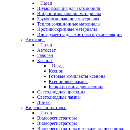
Назад
Шумоизоляция для автомобиля
Вибропоглощающие материалы
Звукопоглощающие материалы
Теплоизоляционные материалы
Противоскрипные материалы
Инструменты для монтажа шумоизоляции
Автосвет
Назад
Автосвет
Галоген
Ксенон
Назад
Ксенон
Готовые комплекты ксенона
Ксеноновые лампы
Блоки розжига для ксенона
Светодиодная проекция
Светодиодные лампы
Линзы
Видеорегистраторы
Назад
Видеорегистраторы
Видеорегистраторы
Видеорегистраторы в зеркале заднего вида