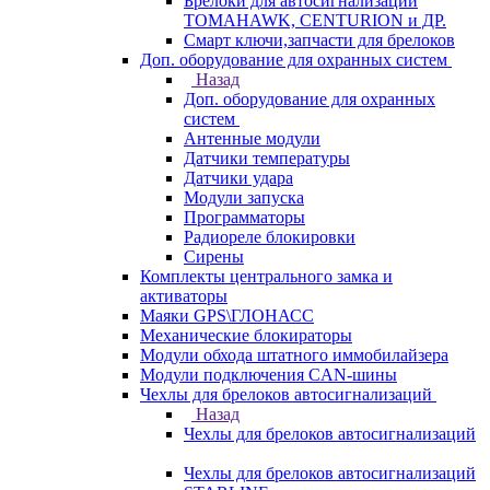
Брелоки для автосигнализаций
TOMAHAWK, CENTURION и ДР.
Смарт ключи,запчасти для брелоков
Доп. оборудование для охранных систем
Назад
Доп. оборудование для охранных
систем
Антенные модули
Датчики температуры
Датчики удара
Модули запуска
Программаторы
Радиореле блокировки
Сирены
Комплекты центрального замка и
активаторы
Маяки GPS\ГЛОНАСС
Механические блокираторы
Модули обхода штатного иммобилайзера
Модули подключения CAN-шины
Чехлы для брелоков автосигнализаций
Назад
Чехлы для брелоков автосигнализаций
Чехлы для брелоков автосигнализаций