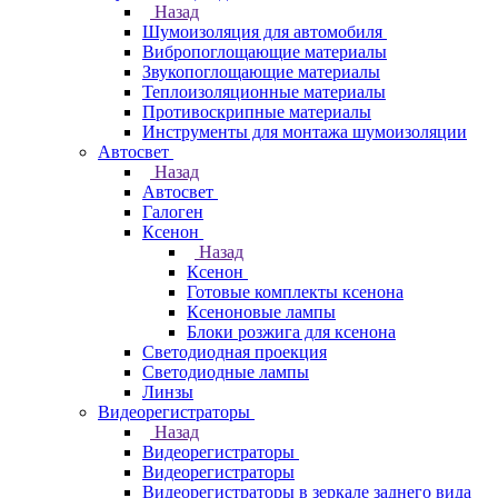
Назад
Шумоизоляция для автомобиля
Вибропоглощающие материалы
Звукопоглощающие материалы
Теплоизоляционные материалы
Противоскрипные материалы
Инструменты для монтажа шумоизоляции
Автосвет
Назад
Автосвет
Галоген
Ксенон
Назад
Ксенон
Готовые комплекты ксенона
Ксеноновые лампы
Блоки розжига для ксенона
Светодиодная проекция
Светодиодные лампы
Линзы
Видеорегистраторы
Назад
Видеорегистраторы
Видеорегистраторы
Видеорегистраторы в зеркале заднего вида