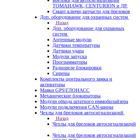
Брелоки для автосигнализаций
TOMAHAWK, CENTURION и ДР.
Смарт ключи,запчасти для брелоков
Доп. оборудование для охранных систем
Назад
Доп. оборудование для охранных
систем
Антенные модули
Датчики температуры
Датчики удара
Модули запуска
Программаторы
Радиореле блокировки
Сирены
Комплекты центрального замка и
активаторы
Маяки GPS\ГЛОНАСС
Механические блокираторы
Модули обхода штатного иммобилайзера
Модули подключения CAN-шины
Чехлы для брелоков автосигнализаций
Назад
Чехлы для брелоков автосигнализаций
Чехлы для брелоков автосигнализаций