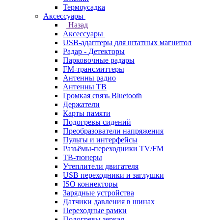
Термоусадка
Аксессуары
Назад
Аксессуары
USB-адаптеры для штатных магнитол
Радар - Детекторы
Парковочные радары
FM-трансмиттеры
Антенны радио
Антенны ТВ
Громкая связь Bluetooth
Держатели
Карты памяти
Подогревы сидений
Преобразователи напряжения
Пульты и интерфейсы
Разъёмы-переходники TV/FM
ТВ-тюнеры
Утеплители двигателя
USB переходники и заглушки
ISO коннекторы
Зарядные устройства
Датчики давления в шинах
Переходные рамки
Подогревы зеркал