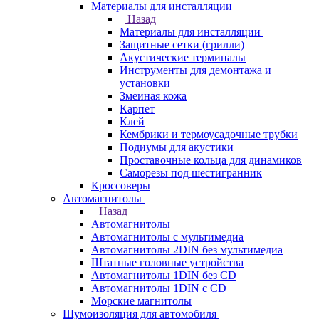
Материалы для инсталляции
Назад
Материалы для инсталляции
Защитные сетки (грилли)
Акустические терминалы
Инструменты для демонтажа и
установки
Змеиная кожа
Карпет
Клей
Кембрики и термоусадочные трубки
Подиумы для акустики
Проставочные кольца для динамиков
Саморезы под шестигранник
Кроссоверы
Автомагнитолы
Назад
Автомагнитолы
Автомагнитолы с мультимедиа
Автомагнитолы 2DIN без мультимедиа
Штатные головные устройства
Автомагнитолы 1DIN без CD
Автомагнитолы 1DIN с CD
Морские магнитолы
Шумоизоляция для автомобиля