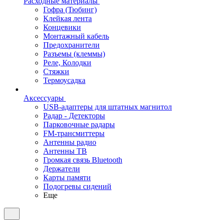
Расходные материалы
Гофра (Тюбинг)
Клейкая лента
Концевики
Монтажный кабель
Предохранители
Разъемы (клеммы)
Реле, Колодки
Стяжки
Термоусадка
Аксессуары
USB-адаптеры для штатных магнитол
Радар - Детекторы
Парковочные радары
FM-трансмиттеры
Антенны радио
Антенны ТВ
Громкая связь Bluetooth
Держатели
Карты памяти
Подогревы сидений
Еще