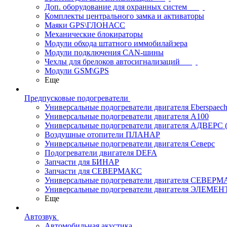
Доп. оборудование для охранных систем
Комплекты центрального замка и активаторы
Маяки GPS\ГЛОНАСС
Механические блокираторы
Модули обхода штатного иммобилайзера
Модули подключения CAN-шины
Чехлы для брелоков автосигнализаций
Модули GSM\GPS
Еще
Предпусковые подогреватели
Универсальные подогреватели двигателя Eberspaech
Универсальные подогреватели двигателя A100
Универсальные подогреватели двигателя АДВЕРС
Воздушные отопители ПЛАНАР
Универсальные подогреватели двигателя Северс
Подогреватели двигателя DEFA
Запчасти для БИНАР
Запчасти для СЕВЕРМАКС
Универсальные подогреватели двигателя СЕВЕР
Универсальные подогреватели двигателя ЭЛЕМЕН
Еще
Автозвук
Автомобильная акустика