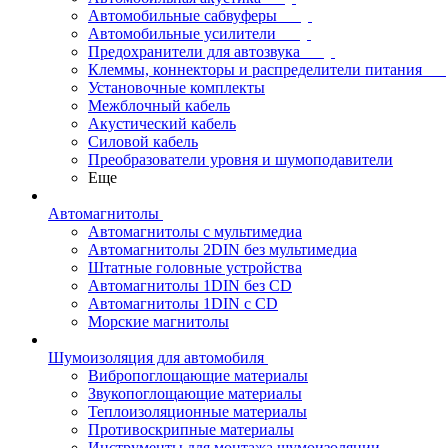
Автомобильные сабвуферы
Автомобильные усилители
Предохранители для автозвука
Клеммы, коннекторы и распределители питания
Установочные комплекты
Межблочный кабель
Акустический кабель
Силовой кабель
Преобразователи уровня и шумоподавители
Еще
Автомагнитолы
Автомагнитолы с мультимедиа
Автомагнитолы 2DIN без мультимедиа
Штатные головные устройства
Автомагнитолы 1DIN без CD
Автомагнитолы 1DIN с CD
Морские магнитолы
Шумоизоляция для автомобиля
Вибропоглощающие материалы
Звукопоглощающие материалы
Теплоизоляционные материалы
Противоскрипные материалы
Инструменты для монтажа шумоизоляции