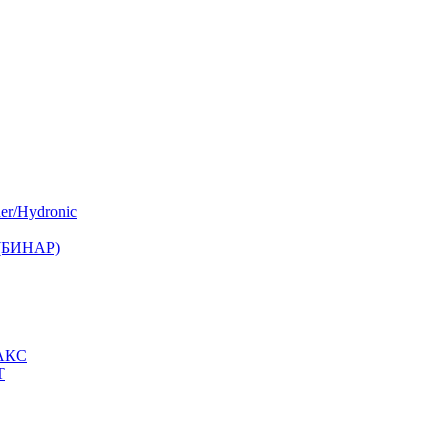
er/Hydronic
 (БИНАР)
МАКС
Т