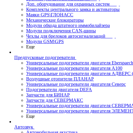
Доп. оборудование для охранных систем
Комплекты центрального замка и активаторы
Маяки GPS\ГЛОНАСС
Механические блокираторы
Модули обхода штатного иммобилайзера
Модули подключения CAN-шины
Чехлы для брелоков автосигнализаций
Модули GSM\GPS
Еще
Предпусковые подогреватели
Универсальные подогреватели двигателя Eberspaech
Универсальные подогреватели двигателя A100
Универсальные подогреватели двигателя АДВЕРС
Воздушные отопители ПЛАНАР
Универсальные подогреватели двигателя Северс
Подогреватели двигателя DEFA
Запчасти для БИНАР
Запчасти для СЕВЕРМАКС
Универсальные подогреватели двигателя СЕВЕР
Универсальные подогреватели двигателя ЭЛЕМЕН
Еще
Автозвук
Автомобильная акустика