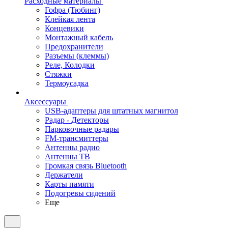
Расходные материалы
Гофра (Тюбинг)
Клейкая лента
Концевики
Монтажный кабель
Предохранители
Разъемы (клеммы)
Реле, Колодки
Стяжки
Термоусадка
Аксессуары
USB-адаптеры для штатных магнитол
Радар - Детекторы
Парковочные радары
FM-трансмиттеры
Антенны радио
Антенны ТВ
Громкая связь Bluetooth
Держатели
Карты памяти
Подогревы сидений
Еще