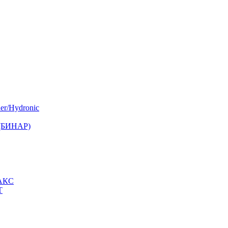
er/Hydronic
 (БИНАР)
МАКС
Т