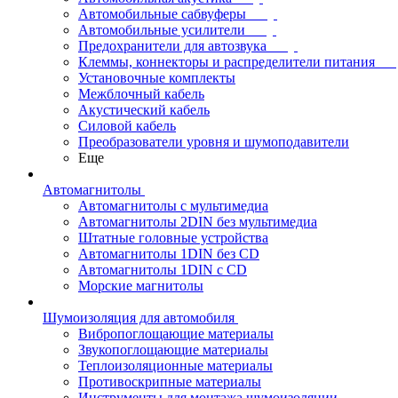
Автомобильные сабвуферы
Автомобильные усилители
Предохранители для автозвука
Клеммы, коннекторы и распределители питания
Установочные комплекты
Межблочный кабель
Акустический кабель
Силовой кабель
Преобразователи уровня и шумоподавители
Еще
Автомагнитолы
Автомагнитолы с мультимедиа
Автомагнитолы 2DIN без мультимедиа
Штатные головные устройства
Автомагнитолы 1DIN без CD
Автомагнитолы 1DIN с CD
Морские магнитолы
Шумоизоляция для автомобиля
Вибропоглощающие материалы
Звукопоглощающие материалы
Теплоизоляционные материалы
Противоскрипные материалы
Инструменты для монтажа шумоизоляции