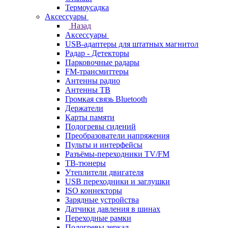
Термоусадка
Аксессуары
Назад
Аксессуары
USB-адаптеры для штатных магнитол
Радар - Детекторы
Парковочные радары
FM-трансмиттеры
Антенны радио
Антенны ТВ
Громкая связь Bluetooth
Держатели
Карты памяти
Подогревы сидений
Преобразователи напряжения
Пульты и интерфейсы
Разъёмы-переходники TV/FM
ТВ-тюнеры
Утеплители двигателя
USB переходники и заглушки
ISO коннекторы
Зарядные устройства
Датчики давления в шинах
Переходные рамки
Подогревы зеркал