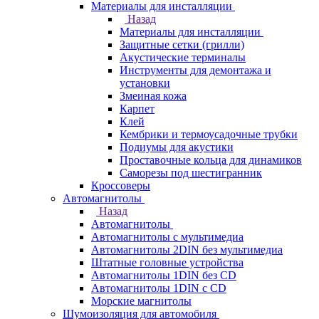
Материалы для инсталляции
Назад
Материалы для инсталляции
Защитные сетки (грилли)
Акустические терминалы
Инструменты для демонтажа и
установки
Змеиная кожа
Карпет
Клей
Кембрики и термоусадочные трубки
Подиумы для акустики
Проставочные кольца для динамиков
Саморезы под шестигранник
Кроссоверы
Автомагнитолы
Назад
Автомагнитолы
Автомагнитолы с мультимедиа
Автомагнитолы 2DIN без мультимедиа
Штатные головные устройства
Автомагнитолы 1DIN без CD
Автомагнитолы 1DIN с CD
Морские магнитолы
Шумоизоляция для автомобиля