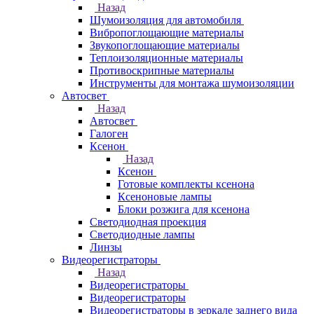
Назад
Шумоизоляция для автомобиля
Вибропоглощающие материалы
Звукопоглощающие материалы
Теплоизоляционные материалы
Противоскрипные материалы
Инструменты для монтажа шумоизоляции
Автосвет
Назад
Автосвет
Галоген
Ксенон
Назад
Ксенон
Готовые комплекты ксенона
Ксеноновые лампы
Блоки розжига для ксенона
Светодиодная проекция
Светодиодные лампы
Линзы
Видеорегистраторы
Назад
Видеорегистраторы
Видеорегистраторы
Видеорегистраторы в зеркале заднего вида