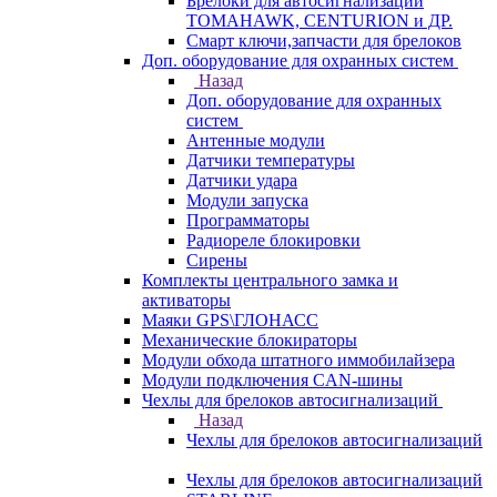
Брелоки для автосигнализаций
TOMAHAWK, CENTURION и ДР.
Смарт ключи,запчасти для брелоков
Доп. оборудование для охранных систем
Назад
Доп. оборудование для охранных
систем
Антенные модули
Датчики температуры
Датчики удара
Модули запуска
Программаторы
Радиореле блокировки
Сирены
Комплекты центрального замка и
активаторы
Маяки GPS\ГЛОНАСС
Механические блокираторы
Модули обхода штатного иммобилайзера
Модули подключения CAN-шины
Чехлы для брелоков автосигнализаций
Назад
Чехлы для брелоков автосигнализаций
Чехлы для брелоков автосигнализаций