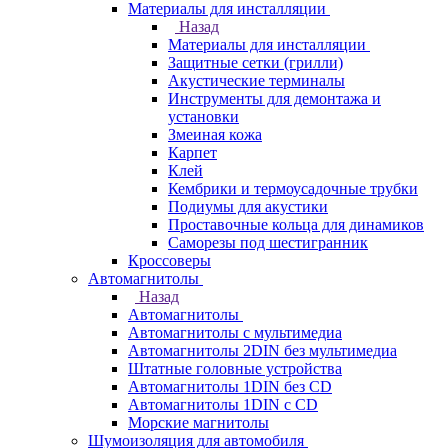
Материалы для инсталляции
Назад
Материалы для инсталляции
Защитные сетки (грилли)
Акустические терминалы
Инструменты для демонтажа и
установки
Змеиная кожа
Карпет
Клей
Кембрики и термоусадочные трубки
Подиумы для акустики
Проставочные кольца для динамиков
Саморезы под шестигранник
Кроссоверы
Автомагнитолы
Назад
Автомагнитолы
Автомагнитолы с мультимедиа
Автомагнитолы 2DIN без мультимедиа
Штатные головные устройства
Автомагнитолы 1DIN без CD
Автомагнитолы 1DIN с CD
Морские магнитолы
Шумоизоляция для автомобиля