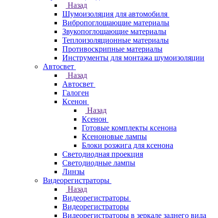
Назад
Шумоизоляция для автомобиля
Вибропоглощающие материалы
Звукопоглощающие материалы
Теплоизоляционные материалы
Противоскрипные материалы
Инструменты для монтажа шумоизоляции
Автосвет
Назад
Автосвет
Галоген
Ксенон
Назад
Ксенон
Готовые комплекты ксенона
Ксеноновые лампы
Блоки розжига для ксенона
Светодиодная проекция
Светодиодные лампы
Линзы
Видеорегистраторы
Назад
Видеорегистраторы
Видеорегистраторы
Видеорегистраторы в зеркале заднего вида