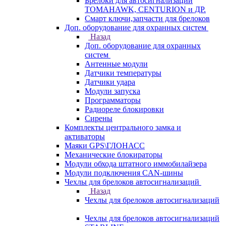
Брелоки для автосигнализаций
TOMAHAWK, CENTURION и ДР.
Смарт ключи,запчасти для брелоков
Доп. оборудование для охранных систем
Назад
Доп. оборудование для охранных
систем
Антенные модули
Датчики температуры
Датчики удара
Модули запуска
Программаторы
Радиореле блокировки
Сирены
Комплекты центрального замка и
активаторы
Маяки GPS\ГЛОНАСС
Механические блокираторы
Модули обхода штатного иммобилайзера
Модули подключения CAN-шины
Чехлы для брелоков автосигнализаций
Назад
Чехлы для брелоков автосигнализаций
Чехлы для брелоков автосигнализаций