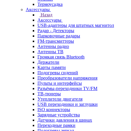
Термоусадка
Аксессуары
Назад
Аксессуары
USB-адаптеры для штатных магнитол
Радар - Детекторы
Парковочные радары
FM-трансмиттеры
Антенны радио
Антенны ТВ
Громкая связь Bluetooth
Держатели
Карты памяти
Подогревы сидений
Преобразователи напряжения
Пульты и интерфейсы
Разъёмы-переходники TV/FM
ТВ-тюнеры
Утеплители двигателя
USB переходники и заглушки
ISO коннекторы
Зарядные устройства
Датчики давления в шинах
Переходные рамки
Подогревы зеркал