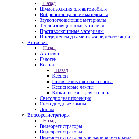
Назад
Шумоизоляция для автомобиля
Вибропоглощающие материалы
Звукопоглощающие материалы
Теплоизоляционные материалы
Противоскрипные материалы
Инструменты для монтажа шумоизоляции
Автосвет
Назад
Автосвет
Галоген
Ксенон
Назад
Ксенон
Готовые комплекты ксенона
Ксеноновые лампы
Блоки розжига для ксенона
Светодиодная проекция
Светодиодные лампы
Линзы
Видеорегистраторы
Назад
Видеорегистраторы
Видеорегистраторы
Видеорегистраторы в зеркале заднего вида