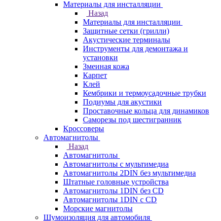
Материалы для инсталляции
Назад
Материалы для инсталляции
Защитные сетки (грилли)
Акустические терминалы
Инструменты для демонтажа и
установки
Змеиная кожа
Карпет
Клей
Кембрики и термоусадочные трубки
Подиумы для акустики
Проставочные кольца для динамиков
Саморезы под шестигранник
Кроссоверы
Автомагнитолы
Назад
Автомагнитолы
Автомагнитолы с мультимедиа
Автомагнитолы 2DIN без мультимедиа
Штатные головные устройства
Автомагнитолы 1DIN без CD
Автомагнитолы 1DIN с CD
Морские магнитолы
Шумоизоляция для автомобиля