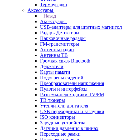
Термоусадка
Аксессуары
Назад
Аксессуары
USB-адаптеры для штатных магнитол
Радар - Детекторы
Парковочные радары
FM-трансмиттеры
Антенны радио
Антенны ТВ
Громкая связь Bluetooth
Держатели
Карты памяти
Подогревы сидений
Преобразователи напряжения
Пульты и интерфейсы
Разъёмы-переходники TV/FM
ТВ-тюнеры
Утеплители двигателя
USB переходники и заглушки
ISO коннекторы
Зарядные устройства
Датчики давления в шинах
Переходные рамки
Подогревы зеркал