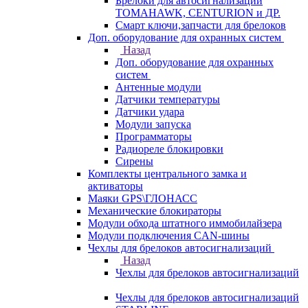
Брелоки для автосигнализаций
TOMAHAWK, CENTURION и ДР.
Смарт ключи,запчасти для брелоков
Доп. оборудование для охранных систем
Назад
Доп. оборудование для охранных
систем
Антенные модули
Датчики температуры
Датчики удара
Модули запуска
Программаторы
Радиореле блокировки
Сирены
Комплекты центрального замка и
активаторы
Маяки GPS\ГЛОНАСС
Механические блокираторы
Модули обхода штатного иммобилайзера
Модули подключения CAN-шины
Чехлы для брелоков автосигнализаций
Назад
Чехлы для брелоков автосигнализаций
Чехлы для брелоков автосигнализаций