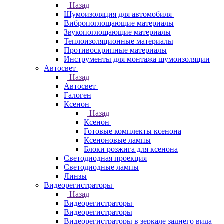
Назад
Шумоизоляция для автомобиля
Вибропоглощающие материалы
Звукопоглощающие материалы
Теплоизоляционные материалы
Противоскрипные материалы
Инструменты для монтажа шумоизоляции
Автосвет
Назад
Автосвет
Галоген
Ксенон
Назад
Ксенон
Готовые комплекты ксенона
Ксеноновые лампы
Блоки розжига для ксенона
Светодиодная проекция
Светодиодные лампы
Линзы
Видеорегистраторы
Назад
Видеорегистраторы
Видеорегистраторы
Видеорегистраторы в зеркале заднего вида