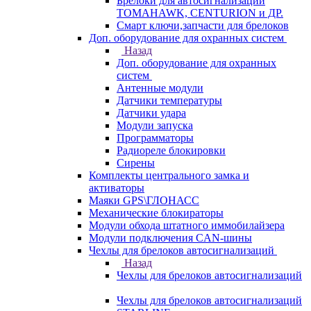
Брелоки для автосигнализаций
TOMAHAWK, CENTURION и ДР.
Смарт ключи,запчасти для брелоков
Доп. оборудование для охранных систем
Назад
Доп. оборудование для охранных
систем
Антенные модули
Датчики температуры
Датчики удара
Модули запуска
Программаторы
Радиореле блокировки
Сирены
Комплекты центрального замка и
активаторы
Маяки GPS\ГЛОНАСС
Механические блокираторы
Модули обхода штатного иммобилайзера
Модули подключения CAN-шины
Чехлы для брелоков автосигнализаций
Назад
Чехлы для брелоков автосигнализаций
Чехлы для брелоков автосигнализаций