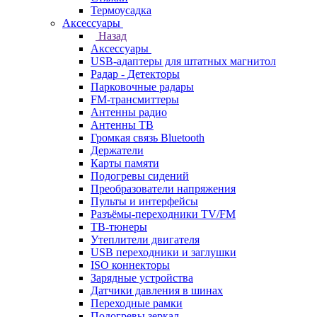
Термоусадка
Аксессуары
Назад
Аксессуары
USB-адаптеры для штатных магнитол
Радар - Детекторы
Парковочные радары
FM-трансмиттеры
Антенны радио
Антенны ТВ
Громкая связь Bluetooth
Держатели
Карты памяти
Подогревы сидений
Преобразователи напряжения
Пульты и интерфейсы
Разъёмы-переходники TV/FM
ТВ-тюнеры
Утеплители двигателя
USB переходники и заглушки
ISO коннекторы
Зарядные устройства
Датчики давления в шинах
Переходные рамки
Подогревы зеркал