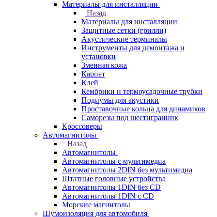
Материалы для инсталляции
Назад
Материалы для инсталляции
Защитные сетки (грилли)
Акустические терминалы
Инструменты для демонтажа и
установки
Змеиная кожа
Карпет
Клей
Кембрики и термоусадочные трубки
Подиумы для акустики
Проставочные кольца для динамиков
Саморезы под шестигранник
Кроссоверы
Автомагнитолы
Назад
Автомагнитолы
Автомагнитолы с мультимедиа
Автомагнитолы 2DIN без мультимедиа
Штатные головные устройства
Автомагнитолы 1DIN без CD
Автомагнитолы 1DIN с CD
Морские магнитолы
Шумоизоляция для автомобиля