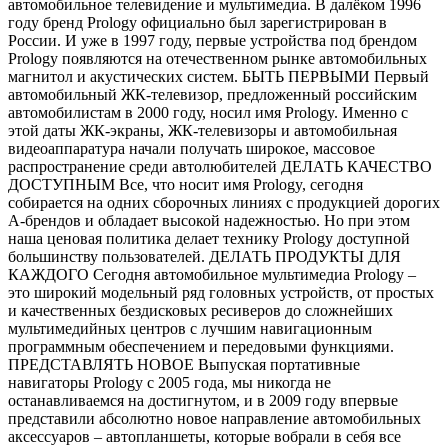
автомобильное телевидение и мультимедиа. В далёком 1996
году бренд Prology официально был зарегистрирован в
России. И уже в 1997 году, первые устройства под брендом
Prology появляются на отечественном рынке автомобильных
магнитол и акустических систем. БЫТЬ ПЕРВЫМИ Первый
автомобильный ЖК-телевизор, предложенный российским
автомобилистам в 2000 году, носил имя Prology. Именно с
этой даты ЖК-экраны, ЖК-телевизоры и автомобильная
видеоаппаратура начали получать широкое, массовое
распространение среди автолюбителей ДЕЛАТЬ КАЧЕСТВО
ДОСТУПНЫМ Все, что носит имя Prology, сегодня
собирается на одних сборочных линиях с продукцией дорогих
А-брендов и обладает высокой надежностью. Но при этом
наша ценовая политика делает технику Prology доступной
большинству пользователей. ДЕЛАТЬ ПРОДУКТЫ ДЛЯ
КАЖДОГО Сегодня автомобильное мультимедиа Prology –
это широкий модельный ряд головных устройств, от простых
и качественных бездисковых ресиверов до сложнейших
мультимедийных центров с лучшим навигационным
программным обеспечением и передовыми функциями.
ПРЕДСТАВЛЯТЬ НОВОЕ Выпуская портативные
навигаторы Prology с 2005 года, мы никогда не
останавливаемся на достигнутом, и в 2009 году впервые
представили абсолютно новое направление автомобильных
аксессуаров – автопланшеты, которые вобрали в себя все