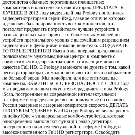
достоинства обычных портативных планшетных
компьютеров и классических навигаторов. ПРЕДЛАГАТЬ
ЛУЧШЕЕ В 2012 году модельный ряд Prology пополнился
видеорегистраторами серии iReg, главное отличие которых –
идеальная сбалансированность всех компонентов, что
позволяет предлагать потребителям лучшие устройств в
разных ценовых категориях – от бюджетных моделей до
устройств премиального уровня с высочайшим разрешением
видеозаписи и функциями помощи водителю. СОЗДАВАТЬ
ГОТОВЫЕ РЕШЕНИЯ Именно мы впервые предложили
пользователям мультимедийные центры в комплекте с
совместимым видеорегистратором, снимающим видео в
качестве Full HD. С Prology вы можете не думать о том, какой
регистратор выбрать и можно ли вывести с него изображение
на большой экран. Мы подобрали для вас оптимальные
комплекты. ЗАБОТИТЬСЯ О БЕЗОПАСНОСТИ С 2013 года
мы предлагаем нашим покупателям радар-детекторы Prology
iScan, построенные на современной интеллектуальной
платформе и определяющие все используемые на сегодня в
России радарные и лазерные измерители скорости. ДЕЛАТЬ
ПРОДУКТЫ УДОБНЕЕ В 2014 году Prology вывел на рынок
линейку iOne – универсальные комбо-устройства, которые
одновременно выполняют функции радар-детектора,
построенного на интеллектуальной платформе Prology, и
высококачественного Full HD регистратора. Освободите