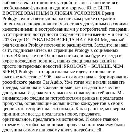
лобовое стекло от лишних устройств - мы заключили все
необходимые функции в едином корпусе iOne. БЫТЬ
ВОСТРЕБОВАННЫМ В ЛЮБЫХ УСЛОВИЯХ Бренд
Prology - единственный на российском рынке сохранил
понятную ценовую политику и остался доступным со своими
качественными и востребованными у потребителей товарами.
Этот принцип доступности сохраняется неизменным и сейчас
2023 году. ОСТАВАТЬСЯ ВСЕГДА НА СВЯЗИ Модельный
ряд техники Prology постоянно расширяется. Заходите на наш
сайт, подписывайтесь на страницы Prology в социальных
сетях ВКонтакте и в Одноклассниках, и вы будете всегда в
курсе последних новинок, наших специальных акций и
просто интересных новостей! PROLOGY – БОЛЬШЕ, ЧЕМ
БРЕНД Prology – это оригинальные идеи, технологии и
высокое качество с 1996 года – с самого начала формирования
российского рынка Car Audio. Уже тогда мы начали задавать
тренды, воплощать в жизнь новые идеи и делать качество
доступным. И держим эту высокую планку по сей день. Мы
внимательно следим за потребностями рынка и предлагаем
продукты, оставляющие большинство конкурентов в своих
ценовых категориях далеко позади. Как и раньше, мы верны
принципам: всегда предлагать новое, предлагать
оригинальное, предлагать качественное. И самое главное,
стремимся, чтобы наши новые продукты по-прежнему были
доступны самому широкому кругу потребителей.