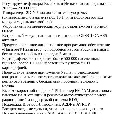
Регулируемые фильтры Высоких и Низких частот в диапазоне
20 Гц — 20 000 Гц;
Типоразмер - 2DIN *под дополнительную рамку
(универсального варианта под 10,1" или подбирается под
марку и модель автомобиля);
Укороченный металлический корпус с монтажной глубиной
60 мм;
Встроенный модуль навигации и выносная GPS/GLONASS-
антенна;
Предустановленное лицензионное программное обеспечение
«Навител® Навигатор» с подробной картой России и мира с
бесплатным пробным периодом 3 месяца;
Картографическое покрытие более 500 000 населенных
пунктов, более 150 000 населенных пунктов с HD
картографией;
Предустановленное приложение Navitag, позволяющее
контролировать точное местоположение автомобиля в режиме
реального времени с бесплатным пробным периодом 3
месяца.
Высокоскоростной цифровой PLL тюнер FM / AM диапазона с
памятью на 36 станций и режимом автоматического поиска
радиостанций и поддержкой системы RDS;
Поддержка Bluetooth® профилей: A2DP и AVRCP —
Воспроизведение музыки, управление воспроизведением.
Поддерживаемые кодеки: SBC, AAC, AptX; HSP, HFP —