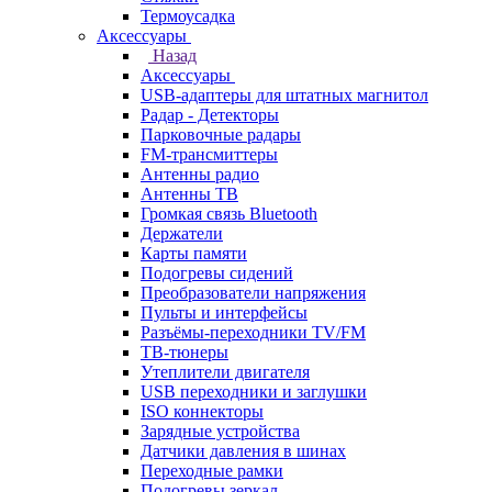
Термоусадка
Аксессуары
Назад
Аксессуары
USB-адаптеры для штатных магнитол
Радар - Детекторы
Парковочные радары
FM-трансмиттеры
Антенны радио
Антенны ТВ
Громкая связь Bluetooth
Держатели
Карты памяти
Подогревы сидений
Преобразователи напряжения
Пульты и интерфейсы
Разъёмы-переходники TV/FM
ТВ-тюнеры
Утеплители двигателя
USB переходники и заглушки
ISO коннекторы
Зарядные устройства
Датчики давления в шинах
Переходные рамки
Подогревы зеркал