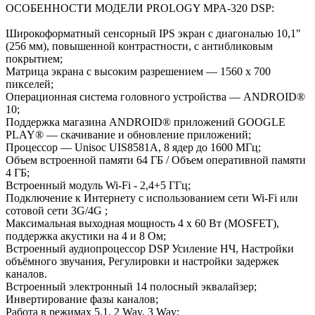
ОСОБЕННОСТИ МОДЕЛИ PROLOGY MPA-320 DSP:
Широкоформатный сенсорный IPS экран с диагональю 10,1"
(256 мм), повышенной контрастности, с антибликовым
покрытием;
Матрица экрана с высоким разрешением — 1560 х 700
пикселей;
Операционная система головного устройства — ANDROID®
10;
Поддержка магазина ANDROID® приложений GOOGLE
PLAY® — скачивание и обновление приложений;
Процессор — Unisoc UIS8581A, 8 ядер до 1600 МГц;
Объем встроенной памяти 64 ГБ / Объем оперативной памяти
4 ГБ;
Встроенный модуль Wi-Fi - 2,4+5 ГГц;
Подключение к Интернету с использованием сети Wi-Fi или
сотовой сети 3G/4G ;
Максимальная выходная мощность 4 х 60 Вт (MOSFET),
поддержка акустики на 4 и 8 Ом;
Встроенный аудиопроцессор DSP Усиление НЧ, Настройки
объёмного звучания, Регулировки и настройки задержек
каналов.
Встроенный электронный 14 полосный эквалайзер;
Инвертирование фазы каналов;
Работа в режимах 5.1, 2 Way, 3 Way;