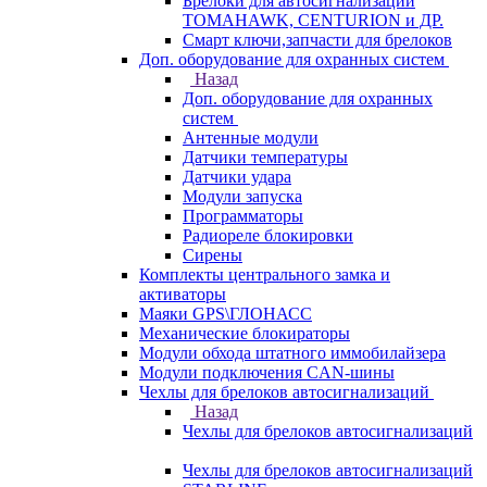
Брелоки для автосигнализаций
TOMAHAWK, CENTURION и ДР.
Смарт ключи,запчасти для брелоков
Доп. оборудование для охранных систем
Назад
Доп. оборудование для охранных
систем
Антенные модули
Датчики температуры
Датчики удара
Модули запуска
Программаторы
Радиореле блокировки
Сирены
Комплекты центрального замка и
активаторы
Маяки GPS\ГЛОНАСС
Механические блокираторы
Модули обхода штатного иммобилайзера
Модули подключения CAN-шины
Чехлы для брелоков автосигнализаций
Назад
Чехлы для брелоков автосигнализаций
Чехлы для брелоков автосигнализаций