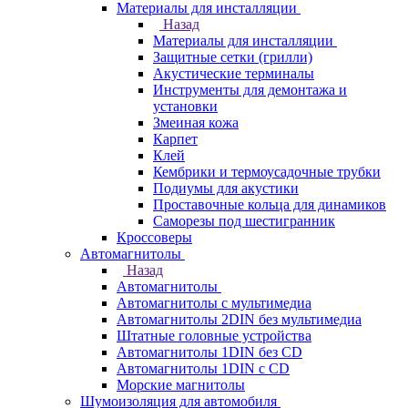
Материалы для инсталляции
Назад
Материалы для инсталляции
Защитные сетки (грилли)
Акустические терминалы
Инструменты для демонтажа и
установки
Змеиная кожа
Карпет
Клей
Кембрики и термоусадочные трубки
Подиумы для акустики
Проставочные кольца для динамиков
Саморезы под шестигранник
Кроссоверы
Автомагнитолы
Назад
Автомагнитолы
Автомагнитолы с мультимедиа
Автомагнитолы 2DIN без мультимедиа
Штатные головные устройства
Автомагнитолы 1DIN без CD
Автомагнитолы 1DIN с CD
Морские магнитолы
Шумоизоляция для автомобиля