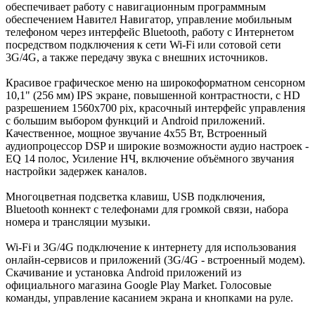
обеспечивает работу с навигационным программным
обеспечением Навител Навигатор, управление мобильным
телефоном через интерфейс Bluetooth, работу c Интернетом
посредством подключения к сети Wi-Fi или сотовой сети
3G/4G, а также передачу звука с внешних источников.
Красивое графическое меню на широкоформатном сенсорном
10,1" (256 мм) IPS экране, повышенной контрастности, с HD
разрешением 1560x700 pix, красочный интерфейс управления
с большим выбором функций и Android приложений.
Качественное, мощное звучание 4x55 Вт, Встроенный
аудиопроцессор DSP и широкие возможности аудио настроек -
EQ 14 полос, Усиление НЧ, включение объёмного звучания
настройки задержек каналов.
Многоцветная подсветка клавиш, USB подключения,
Bluetooth коннект с телефонами для громкой связи, набора
номера и трансляции музыки.
Wi-Fi и 3G/4G подключение к интернету для использования
онлайн-сервисов и приложений (3G/4G - встроенный модем).
Скачивание и установка Android приложений из
официального магазина Google Play Market. Голосовые
команды, управление касанием экрана и кнопками на руле.