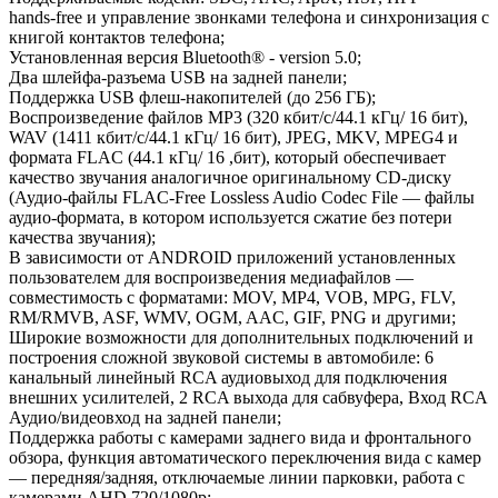
hands-free и управление звонками телефона и синхронизация с
книгой контактов телефона;
Установленная версия Bluetooth® - version 5.0;
Два шлейфа-разъема USB на задней панели;
Поддержка USB флеш-накопителей (до 256 ГБ);
Воспроизведение файлов MP3 (320 кбит/с/44.1 кГц/ 16 бит),
WAV (1411 кбит/с/44.1 кГц/ 16 бит), JPEG, MKV, MPEG4 и
формата FLAC (44.1 кГц/ 16 ,бит), который обеспечивает
качество звучания аналогичное оригинальному CD-диску
(Аудио-файлы FLAC-Free Lossless Audio Codec File — файлы
аудио-формата, в котором используется сжатие без потери
качества звучания);
В зависимости от ANDROID приложений установленных
пользователем для воспроизведения медиафайлов —
совместимость с форматами: MOV, MP4, VOB, MPG, FLV,
RM/RMVB, ASF, WMV, OGM, AAC, GIF, PNG и другими;
Широкие возможности для дополнительных подключений и
построения сложной звуковой системы в автомобиле: 6
канальный линейный RCA аудиовыход для подключения
внешних усилителей, 2 RCA выхода для сабвуфера, Вход RCA
Аудио/видеовход на задней панели;
Поддержка работы с камерами заднего вида и фронтального
обзора, функция автоматического переключения вида с камер
— передняя/задняя, отключаемые линии парковки, работа с
камерами AHD 720/1080p;