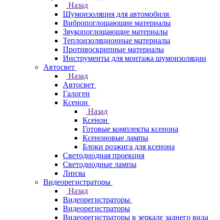
Назад
Шумоизоляция для автомобиля
Вибропоглощающие материалы
Звукопоглощающие материалы
Теплоизоляционные материалы
Противоскрипные материалы
Инструменты для монтажа шумоизоляции
Автосвет
Назад
Автосвет
Галоген
Ксенон
Назад
Ксенон
Готовые комплекты ксенона
Ксеноновые лампы
Блоки розжига для ксенона
Светодиодная проекция
Светодиодные лампы
Линзы
Видеорегистраторы
Назад
Видеорегистраторы
Видеорегистраторы
Видеорегистраторы в зеркале заднего вида