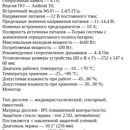
Оперативная память — 4 Гб;
Версия ПО — Android 10;
Встроенный модуль Wi-Fi — 2,4/5 ГГц;
Напряжение питания —12 В постоянного тока;
Предельные значения напряжения питания —11–14,4 В;
Номинал встроенного предохранителя — 10 А;
Полярность источника питания —Только системы с
заземлением отрицательного полюса батареи;
Максимальная выходная мощность — 4x60 Вт;
Потребляемая мощность — 100 Вт;
Рекомендуемое сопротивление динамиков — 4–8 Ом
Установочные размеры устройства (Ш x В x Г) —252 x 147 x
60 мм;
Диапазон рабочих температур — -10... +70 °С;
Температура хранения — -25...+80 °С;
Допустимая влажность при работе — 45...80 %;
Допустимая влажность при хранении — 30...90 %;
Монитор
Тип дисплея — жидкокристаллический, сенсорный,
ёмкостной.
Матрица дисплея - IPS повышенной контрастности;
Защитное стекло экрана - тип 2.5D, затемнённое;
Поставляется с наклеенной защитной плёнкой;
Диагональ экрана — 10.1″ (256 мм)