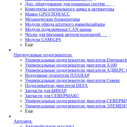
Доп. оборудование для охранных систем
Комплекты центрального замка и активаторы
Маяки GPS\ГЛОНАСС
Механические блокираторы
Модули обхода штатного иммобилайзера
Модули подключения CAN-шины
Чехлы для брелоков автосигнализаций
Модули GSM\GPS
Еще
Предпусковые подогреватели
Универсальные подогреватели двигателя Eberspaech
Универсальные подогреватели двигателя A100
Универсальные подогреватели двигателя АДВЕРС
Воздушные отопители ПЛАНАР
Универсальные подогреватели двигателя Северс
Подогреватели двигателя DEFA
Запчасти для БИНАР
Запчасти для СЕВЕРМАКС
Универсальные подогреватели двигателя СЕВЕР
Универсальные подогреватели двигателя ЭЛЕМЕН
Еще
Автозвук
Автомобильная акустика