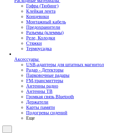
Расходные материалы
Гофра (Тюбинг)
Клейкая лента
Концевики
Монтажный кабель
Предохранители
Разъемы (клеммы)
Реле, Колодки
Стяжки
Термоусадка
Аксессуары
USB-адаптеры для штатных магнитол
Радар - Детекторы
Парковочные радары
FM-трансмиттеры
Антенны радио
Антенны ТВ
Громкая связь Bluetooth
Держатели
Карты памяти
Подогревы сидений
Еще