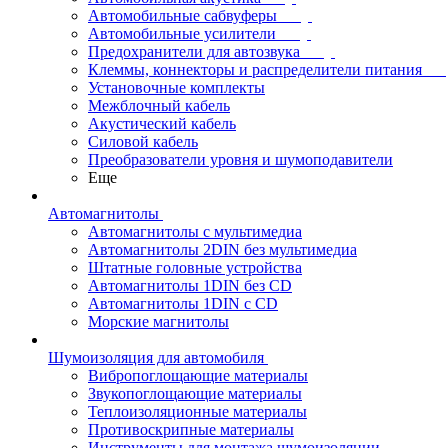
Автомобильные сабвуферы
Автомобильные усилители
Предохранители для автозвука
Клеммы, коннекторы и распределители питания
Установочные комплекты
Межблочный кабель
Акустический кабель
Силовой кабель
Преобразователи уровня и шумоподавители
Еще
Автомагнитолы
Автомагнитолы с мультимедиа
Автомагнитолы 2DIN без мультимедиа
Штатные головные устройства
Автомагнитолы 1DIN без CD
Автомагнитолы 1DIN с CD
Морские магнитолы
Шумоизоляция для автомобиля
Вибропоглощающие материалы
Звукопоглощающие материалы
Теплоизоляционные материалы
Противоскрипные материалы
Инструменты для монтажа шумоизоляции