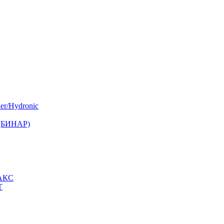
er/Hydronic
 (БИНАР)
МАКС
Т