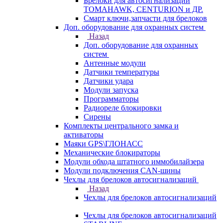
Брелоки для автосигнализаций
TOMAHAWK, CENTURION и ДР.
Смарт ключи,запчасти для брелоков
Доп. оборудование для охранных систем
Назад
Доп. оборудование для охранных
систем
Антенные модули
Датчики температуры
Датчики удара
Модули запуска
Программаторы
Радиореле блокировки
Сирены
Комплекты центрального замка и
активаторы
Маяки GPS\ГЛОНАСС
Механические блокираторы
Модули обхода штатного иммобилайзера
Модули подключения CAN-шины
Чехлы для брелоков автосигнализаций
Назад
Чехлы для брелоков автосигнализаций
Чехлы для брелоков автосигнализаций