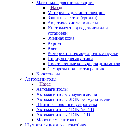
Материалы для инсталляции
Назад
Материалы для инсталляции
Защитные сетки (грилли)
Акустические терминалы
Инструменты для демонтажа и
установки
Змеиная кожа
Карпет
Клей
Кембрики и термоусадочные трубки
Подиумы для акустики
Проставочные кольца для динамиков
Саморезы под шестигранник
Кроссоверы
Автомагнитолы
Назад
Автомагнитолы
Автомагнитолы с мультимедиа
Автомагнитолы 2DIN без мультимедиа
Штатные головные устройства
Автомагнитолы 1DIN без CD
Автомагнитолы 1DIN с CD
Морские магнитолы
Шумоизоляция для автомобиля