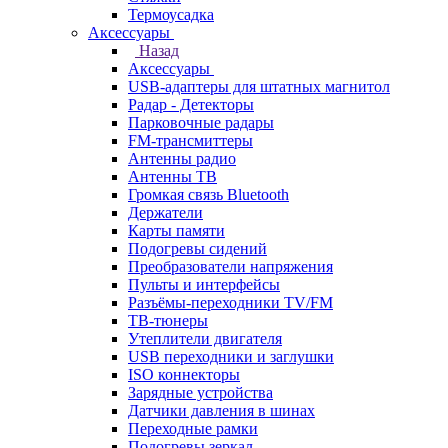
Термоусадка
Аксессуары
Назад
Аксессуары
USB-адаптеры для штатных магнитол
Радар - Детекторы
Парковочные радары
FM-трансмиттеры
Антенны радио
Антенны ТВ
Громкая связь Bluetooth
Держатели
Карты памяти
Подогревы сидений
Преобразователи напряжения
Пульты и интерфейсы
Разъёмы-переходники TV/FM
ТВ-тюнеры
Утеплители двигателя
USB переходники и заглушки
ISO коннекторы
Зарядные устройства
Датчики давления в шинах
Переходные рамки
Подогревы зеркал