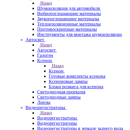
Назад
Шумоизоляция для автомобиля
Вибропоглощающие материалы
Звукопоглощающие материалы
Теплоизоляционные материалы
Противоскрипные материалы
Инструменты для монтажа шумоизоляции
Автосвет
Назад
Автосвет
Галоген
Ксенон
Назад
Ксенон
Готовые комплекты ксенона
Ксеноновые лампы
Блоки розжига для ксенона
Светодиодная проекция
Светодиодные лампы
Линзы
Видеорегистраторы
Назад
Видеорегистраторы
Видеорегистраторы
Видеорегистраторы в зеркале заднего вида