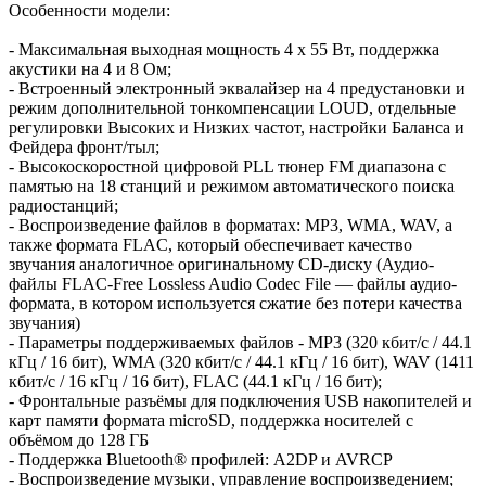
Особенности модели:
- Максимальная выходная мощность 4 х 55 Вт, поддержка
акустики на 4 и 8 Ом;
- Встроенный электронный эквалайзер на 4 предустановки и
режим дополнительной тонкомпенсации LOUD, отдельные
регулировки Высоких и Низких частот, настройки Баланса и
Фейдера фронт/тыл;
- Высокоскоростной цифровой PLL тюнер FM диапазона с
памятью на 18 станций и режимом автоматического поиска
радиостанций;
- Воспроизведение файлов в форматах: MP3, WMA, WAV, а
также формата FLAC, который обеспечивает качество
звучания аналогичное оригинальному CD-диску (Аудио-
файлы FLAC-Free Lossless Audio Codec File — файлы аудио-
формата, в котором используется сжатие без потери качества
звучания)
- Параметры поддерживаемых файлов - MP3 (320 кбит/с / 44.1
кГц / 16 бит), WMA (320 кбит/с / 44.1 кГц / 16 бит), WAV (1411
кбит/с / 16 кГц / 16 бит), FLAC (44.1 кГц / 16 бит);
- Фронтальные разъёмы для подключения USB накопителей и
карт памяти формата microSD, поддержка носителей с
объёмом до 128 ГБ
- Поддержка Bluetooth® профилей: A2DP и AVRCP
- Воспроизведение музыки, управление воспроизведением;