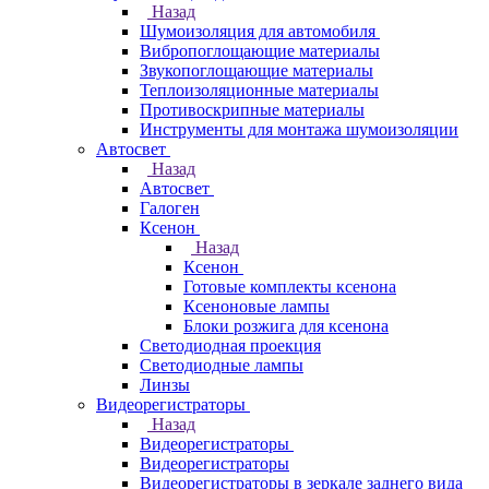
Назад
Шумоизоляция для автомобиля
Вибропоглощающие материалы
Звукопоглощающие материалы
Теплоизоляционные материалы
Противоскрипные материалы
Инструменты для монтажа шумоизоляции
Автосвет
Назад
Автосвет
Галоген
Ксенон
Назад
Ксенон
Готовые комплекты ксенона
Ксеноновые лампы
Блоки розжига для ксенона
Светодиодная проекция
Светодиодные лампы
Линзы
Видеорегистраторы
Назад
Видеорегистраторы
Видеорегистраторы
Видеорегистраторы в зеркале заднего вида