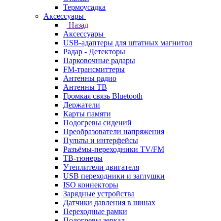
Термоусадка
Аксессуары
Назад
Аксессуары
USB-адаптеры для штатных магнитол
Радар - Детекторы
Парковочные радары
FM-трансмиттеры
Антенны радио
Антенны ТВ
Громкая связь Bluetooth
Держатели
Карты памяти
Подогревы сидений
Преобразователи напряжения
Пульты и интерфейсы
Разъёмы-переходники TV/FM
ТВ-тюнеры
Утеплители двигателя
USB переходники и заглушки
ISO коннекторы
Зарядные устройства
Датчики давления в шинах
Переходные рамки
Подогревы зеркал