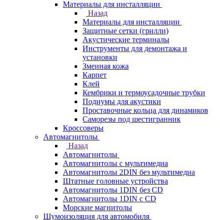
Материалы для инсталляции
Назад
Материалы для инсталляции
Защитные сетки (грилли)
Акустические терминалы
Инструменты для демонтажа и
установки
Змеиная кожа
Карпет
Клей
Кембрики и термоусадочные трубки
Подиумы для акустики
Проставочные кольца для динамиков
Саморезы под шестигранник
Кроссоверы
Автомагнитолы
Назад
Автомагнитолы
Автомагнитолы с мультимедиа
Автомагнитолы 2DIN без мультимедиа
Штатные головные устройства
Автомагнитолы 1DIN без CD
Автомагнитолы 1DIN с CD
Морские магнитолы
Шумоизоляция для автомобиля