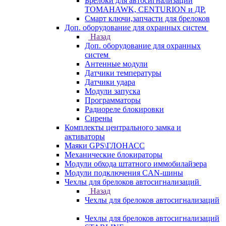
Брелоки для автосигнализаций
TOMAHAWK, CENTURION и ДР.
Смарт ключи,запчасти для брелоков
Доп. оборудование для охранных систем
Назад
Доп. оборудование для охранных
систем
Антенные модули
Датчики температуры
Датчики удара
Модули запуска
Программаторы
Радиореле блокировки
Сирены
Комплекты центрального замка и
активаторы
Маяки GPS\ГЛОНАСС
Механические блокираторы
Модули обхода штатного иммобилайзера
Модули подключения CAN-шины
Чехлы для брелоков автосигнализаций
Назад
Чехлы для брелоков автосигнализаций
Чехлы для брелоков автосигнализаций