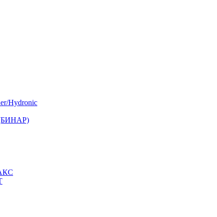
er/Hydronic
 (БИНАР)
МАКС
Т