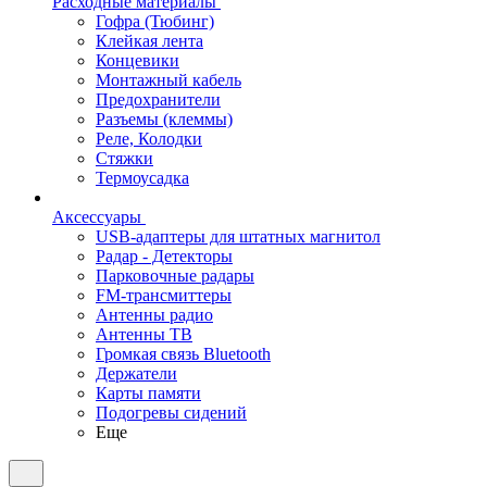
Расходные материалы
Гофра (Тюбинг)
Клейкая лента
Концевики
Монтажный кабель
Предохранители
Разъемы (клеммы)
Реле, Колодки
Стяжки
Термоусадка
Аксессуары
USB-адаптеры для штатных магнитол
Радар - Детекторы
Парковочные радары
FM-трансмиттеры
Антенны радио
Антенны ТВ
Громкая связь Bluetooth
Держатели
Карты памяти
Подогревы сидений
Еще