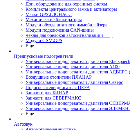
Доп. оборудование для охранных систем
Комплекты центрального замка и активаторы
Маяки GPS\ГЛОНАСС
Механические блокираторы
Модули обхода штатного иммобилайзера
Модули подключения CAN-шины
Чехлы для брелоков автосигнализаций
Модули GSM\GPS
Еще
Предпусковые подогреватели
Универсальные подогреватели двигателя Eberspaech
Универсальные подогреватели двигателя A100
Универсальные подогреватели двигателя АДВЕРС
Воздушные отопители ПЛАНАР
Универсальные подогреватели двигателя Северс
Подогреватели двигателя DEFA
Запчасти для БИНАР
Запчасти для СЕВЕРМАКС
Универсальные подогреватели двигателя СЕВЕР
Универсальные подогреватели двигателя ЭЛЕМЕН
Еще
Автозвук
Автомобильная акустика