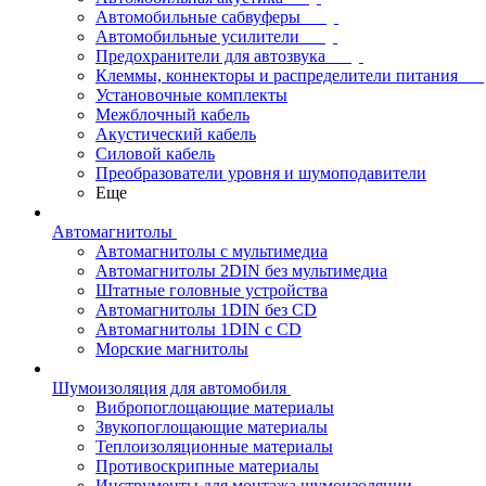
Автомобильные сабвуферы
Автомобильные усилители
Предохранители для автозвука
Клеммы, коннекторы и распределители питания
Установочные комплекты
Межблочный кабель
Акустический кабель
Силовой кабель
Преобразователи уровня и шумоподавители
Еще
Автомагнитолы
Автомагнитолы с мультимедиа
Автомагнитолы 2DIN без мультимедиа
Штатные головные устройства
Автомагнитолы 1DIN без CD
Автомагнитолы 1DIN с CD
Морские магнитолы
Шумоизоляция для автомобиля
Вибропоглощающие материалы
Звукопоглощающие материалы
Теплоизоляционные материалы
Противоскрипные материалы
Инструменты для монтажа шумоизоляции