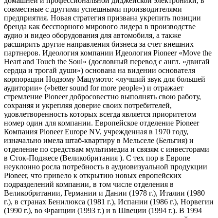
домашней и профессиональной диджейской электроники, в
совместные с другими успешными производителями
предприятия. Новая стратегия призвана укрепить позиции
бренда как бесспорного мирового лидера в производстве
аудио и видео оборудования для автомобиля, а также
расширить другие направления бизнеса за счет внешних
партнеров. Идеология компании Идеология Pioneer «Move the
Heart and Touch the Soul» (дословный перевод с англ. «двигай
сердца и трогай души») основана на видении основателя
корпорации Нодзому Мацумото: «лучший звук для большей
аудитории» («better sound for more people») и отражает
стремление Pioneer добросовестно выполнять свою работу,
сохраняя и укрепляя доверие своих потребителей,
удовлетворенность которых всегда является приоритетом
номер один для компании. Европейское отделение Pioneer
Компания Pioneer Europe NV, учрежденная в 1970 году,
изначально имела штаб-квартиру в Мельселе (Бельгия) и
отделение по средствам мультимедиа и связям с инвесторами
в Сток-Поджесе (Великобритания ). С тех пор в Европе
неуклонно росла потребность в аудиовизуальной продукции
Pioneer, что привело к открытию новых европейских
подразделений компании, в том числе отделения в
Великобритании, Германии и Дании (1978 г.), Италии (1980
г.), в странах Бенилюкса (1981 г.), Испании (1986 г.), Норвегии
(1990 г.), во Франции (1993 г.) и в Швеции (1994 г.). В 1994