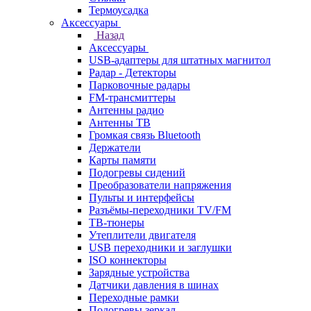
Термоусадка
Аксессуары
Назад
Аксессуары
USB-адаптеры для штатных магнитол
Радар - Детекторы
Парковочные радары
FM-трансмиттеры
Антенны радио
Антенны ТВ
Громкая связь Bluetooth
Держатели
Карты памяти
Подогревы сидений
Преобразователи напряжения
Пульты и интерфейсы
Разъёмы-переходники TV/FM
ТВ-тюнеры
Утеплители двигателя
USB переходники и заглушки
ISO коннекторы
Зарядные устройства
Датчики давления в шинах
Переходные рамки
Подогревы зеркал