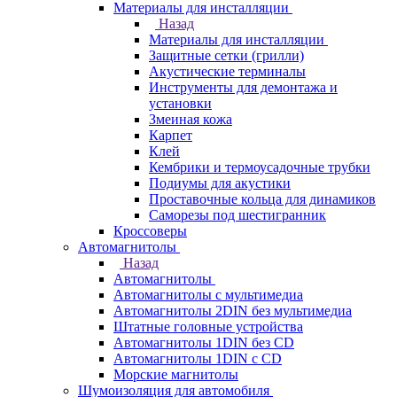
Материалы для инсталляции
Назад
Материалы для инсталляции
Защитные сетки (грилли)
Акустические терминалы
Инструменты для демонтажа и
установки
Змеиная кожа
Карпет
Клей
Кембрики и термоусадочные трубки
Подиумы для акустики
Проставочные кольца для динамиков
Саморезы под шестигранник
Кроссоверы
Автомагнитолы
Назад
Автомагнитолы
Автомагнитолы с мультимедиа
Автомагнитолы 2DIN без мультимедиа
Штатные головные устройства
Автомагнитолы 1DIN без CD
Автомагнитолы 1DIN с CD
Морские магнитолы
Шумоизоляция для автомобиля