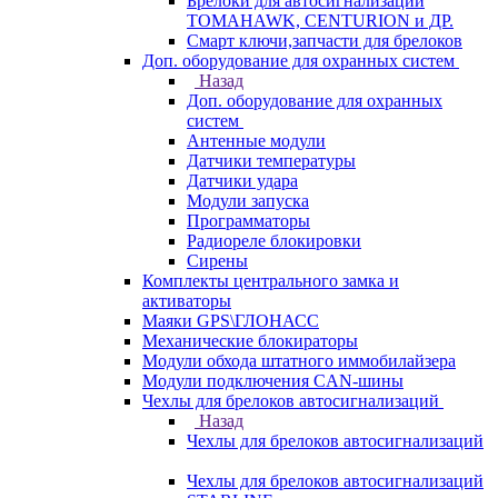
Брелоки для автосигнализаций
TOMAHAWK, CENTURION и ДР.
Смарт ключи,запчасти для брелоков
Доп. оборудование для охранных систем
Назад
Доп. оборудование для охранных
систем
Антенные модули
Датчики температуры
Датчики удара
Модули запуска
Программаторы
Радиореле блокировки
Сирены
Комплекты центрального замка и
активаторы
Маяки GPS\ГЛОНАСС
Механические блокираторы
Модули обхода штатного иммобилайзера
Модули подключения CAN-шины
Чехлы для брелоков автосигнализаций
Назад
Чехлы для брелоков автосигнализаций
Чехлы для брелоков автосигнализаций