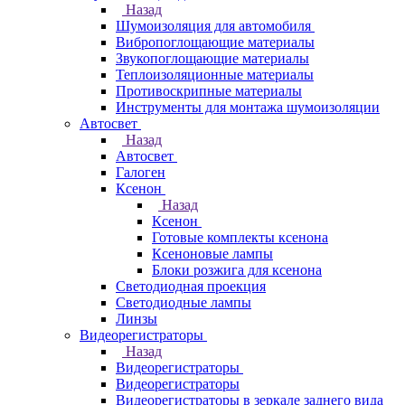
Назад
Шумоизоляция для автомобиля
Вибропоглощающие материалы
Звукопоглощающие материалы
Теплоизоляционные материалы
Противоскрипные материалы
Инструменты для монтажа шумоизоляции
Автосвет
Назад
Автосвет
Галоген
Ксенон
Назад
Ксенон
Готовые комплекты ксенона
Ксеноновые лампы
Блоки розжига для ксенона
Светодиодная проекция
Светодиодные лампы
Линзы
Видеорегистраторы
Назад
Видеорегистраторы
Видеорегистраторы
Видеорегистраторы в зеркале заднего вида