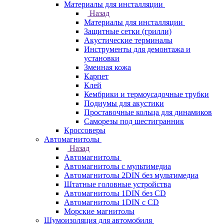
Материалы для инсталляции
Назад
Материалы для инсталляции
Защитные сетки (грилли)
Акустические терминалы
Инструменты для демонтажа и
установки
Змеиная кожа
Карпет
Клей
Кембрики и термоусадочные трубки
Подиумы для акустики
Проставочные кольца для динамиков
Саморезы под шестигранник
Кроссоверы
Автомагнитолы
Назад
Автомагнитолы
Автомагнитолы с мультимедиа
Автомагнитолы 2DIN без мультимедиа
Штатные головные устройства
Автомагнитолы 1DIN без CD
Автомагнитолы 1DIN с CD
Морские магнитолы
Шумоизоляция для автомобиля