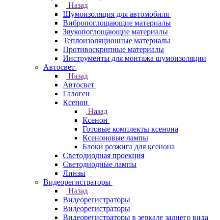
Назад
Шумоизоляция для автомобиля
Вибропоглощающие материалы
Звукопоглощающие материалы
Теплоизоляционные материалы
Противоскрипные материалы
Инструменты для монтажа шумоизоляции
Автосвет
Назад
Автосвет
Галоген
Ксенон
Назад
Ксенон
Готовые комплекты ксенона
Ксеноновые лампы
Блоки розжига для ксенона
Светодиодная проекция
Светодиодные лампы
Линзы
Видеорегистраторы
Назад
Видеорегистраторы
Видеорегистраторы
Видеорегистраторы в зеркале заднего вида