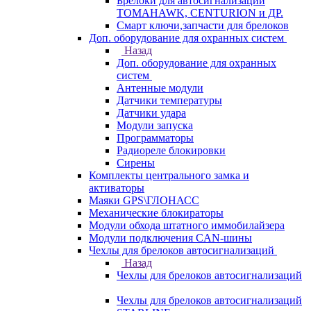
Брелоки для автосигнализаций
TOMAHAWK, CENTURION и ДР.
Смарт ключи,запчасти для брелоков
Доп. оборудование для охранных систем
Назад
Доп. оборудование для охранных
систем
Антенные модули
Датчики температуры
Датчики удара
Модули запуска
Программаторы
Радиореле блокировки
Сирены
Комплекты центрального замка и
активаторы
Маяки GPS\ГЛОНАСС
Механические блокираторы
Модули обхода штатного иммобилайзера
Модули подключения CAN-шины
Чехлы для брелоков автосигнализаций
Назад
Чехлы для брелоков автосигнализаций
Чехлы для брелоков автосигнализаций