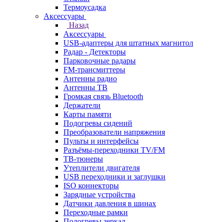
Термоусадка
Аксессуары
Назад
Аксессуары
USB-адаптеры для штатных магнитол
Радар - Детекторы
Парковочные радары
FM-трансмиттеры
Антенны радио
Антенны ТВ
Громкая связь Bluetooth
Держатели
Карты памяти
Подогревы сидений
Преобразователи напряжения
Пульты и интерфейсы
Разъёмы-переходники TV/FM
ТВ-тюнеры
Утеплители двигателя
USB переходники и заглушки
ISO коннекторы
Зарядные устройства
Датчики давления в шинах
Переходные рамки
Подогревы зеркал