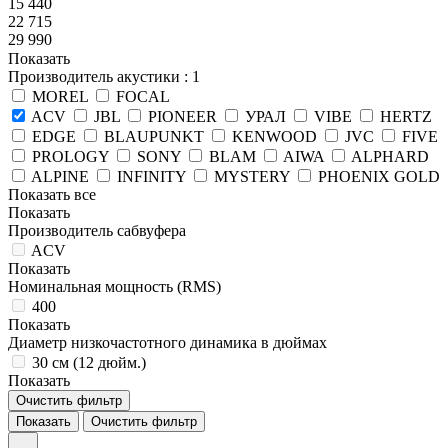
15 440
22 715
29 990
Показать
Производитель акустики
: 1
MOREL
FOCAL
ACV
JBL
PIONEER
УРАЛ
VIBE
HERTZ
EDGE
BLAUPUNKT
KENWOOD
JVC
FIVE
PROLOGY
SONY
BLAM
AIWA
ALPHARD
ALPINE
INFINITY
MYSTERY
PHOENIX GOLD
Показать все
Показать
Производитель сабвуфера
ACV
Показать
Номинальная мощность (RMS)
400
Показать
Диаметр низкочастотного динамика в дюймах
30 см (12 дюйм.)
Показать
Очистить фильтр
Показать
Очистить фильтр