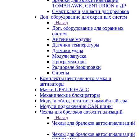
Брелоки для автосигнализаций
TOMAHAWK, CENTURION и ДР.
Смарт ключи,запчасти для брелоков
Доп. оборудование для охранных систем
Назад
Доп. оборудование для охранных
систем
Антенные модули
Датчики температуры
Датчики удара
Модули запуска
Программаторы
Радиореле блокировки
Сирены
Комплекты центрального замка и
активаторы
Маяки GPS\ГЛОНАСС
Механические блокираторы
Модули обхода штатного иммобилайзера
Модули подключения CAN-шины
Чехлы для брелоков автосигнализаций
Назад
Чехлы для брелоков автосигнализаций
Чехлы для брелоков автосигнализаций