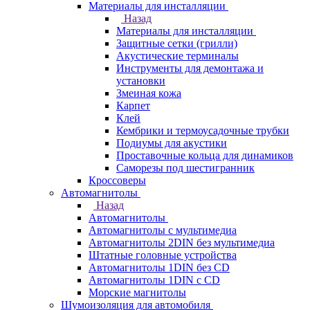
Материалы для инсталляции
Назад
Материалы для инсталляции
Защитные сетки (грилли)
Акустические терминалы
Инструменты для демонтажа и
установки
Змеиная кожа
Карпет
Клей
Кембрики и термоусадочные трубки
Подиумы для акустики
Проставочные кольца для динамиков
Саморезы под шестигранник
Кроссоверы
Автомагнитолы
Назад
Автомагнитолы
Автомагнитолы с мультимедиа
Автомагнитолы 2DIN без мультимедиа
Штатные головные устройства
Автомагнитолы 1DIN без CD
Автомагнитолы 1DIN с CD
Морские магнитолы
Шумоизоляция для автомобиля