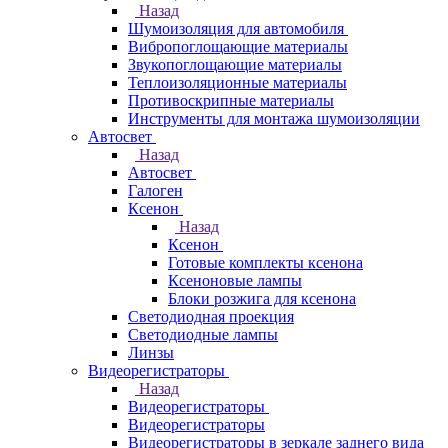
Назад
Шумоизоляция для автомобиля
Вибропоглощающие материалы
Звукопоглощающие материалы
Теплоизоляционные материалы
Противоскрипные материалы
Инструменты для монтажа шумоизоляции
Автосвет
Назад
Автосвет
Галоген
Ксенон
Назад
Ксенон
Готовые комплекты ксенона
Ксеноновые лампы
Блоки розжига для ксенона
Светодиодная проекция
Светодиодные лампы
Линзы
Видеорегистраторы
Назад
Видеорегистраторы
Видеорегистраторы
Видеорегистраторы в зеркале заднего вида