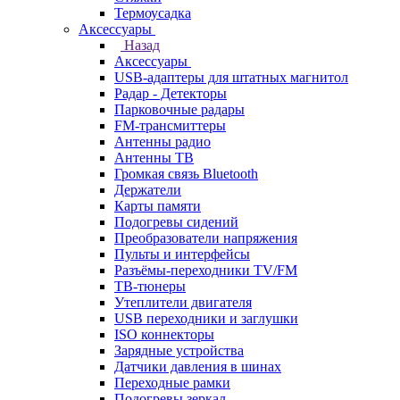
Термоусадка
Аксессуары
Назад
Аксессуары
USB-адаптеры для штатных магнитол
Радар - Детекторы
Парковочные радары
FM-трансмиттеры
Антенны радио
Антенны ТВ
Громкая связь Bluetooth
Держатели
Карты памяти
Подогревы сидений
Преобразователи напряжения
Пульты и интерфейсы
Разъёмы-переходники TV/FM
ТВ-тюнеры
Утеплители двигателя
USB переходники и заглушки
ISO коннекторы
Зарядные устройства
Датчики давления в шинах
Переходные рамки
Подогревы зеркал