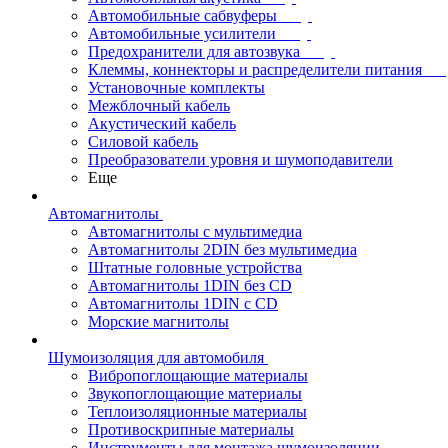
Автомобильные сабвуферы
Автомобильные усилители
Предохранители для автозвука
Клеммы, коннекторы и распределители питания
Установочные комплекты
Межблочный кабель
Акустический кабель
Силовой кабель
Преобразователи уровня и шумоподавители
Еще
Автомагнитолы
Автомагнитолы с мультимедиа
Автомагнитолы 2DIN без мультимедиа
Штатные головные устройства
Автомагнитолы 1DIN без CD
Автомагнитолы 1DIN с CD
Морские магнитолы
Шумоизоляция для автомобиля
Вибропоглощающие материалы
Звукопоглощающие материалы
Теплоизоляционные материалы
Противоскрипные материалы
Инструменты для монтажа шумоизоляции