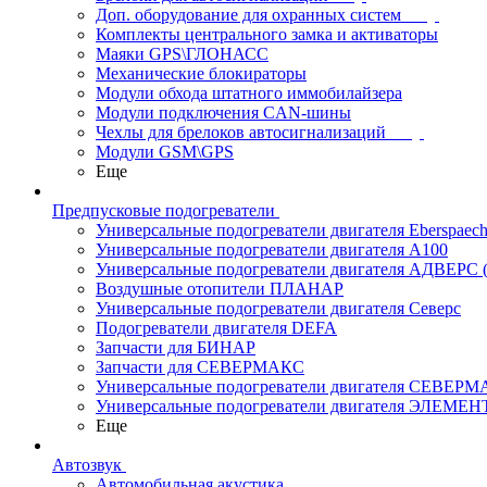
Доп. оборудование для охранных систем
Комплекты центрального замка и активаторы
Маяки GPS\ГЛОНАСС
Механические блокираторы
Модули обхода штатного иммобилайзера
Модули подключения CAN-шины
Чехлы для брелоков автосигнализаций
Модули GSM\GPS
Еще
Предпусковые подогреватели
Универсальные подогреватели двигателя Eberspaech
Универсальные подогреватели двигателя A100
Универсальные подогреватели двигателя АДВЕРС
Воздушные отопители ПЛАНАР
Универсальные подогреватели двигателя Северс
Подогреватели двигателя DEFA
Запчасти для БИНАР
Запчасти для СЕВЕРМАКС
Универсальные подогреватели двигателя СЕВЕР
Универсальные подогреватели двигателя ЭЛЕМЕН
Еще
Автозвук
Автомобильная акустика