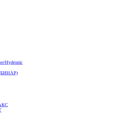
er/Hydronic
 (БИНАР)
МАКС
Т