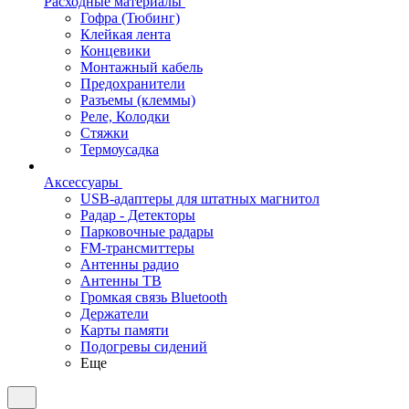
Расходные материалы
Гофра (Тюбинг)
Клейкая лента
Концевики
Монтажный кабель
Предохранители
Разъемы (клеммы)
Реле, Колодки
Стяжки
Термоусадка
Аксессуары
USB-адаптеры для штатных магнитол
Радар - Детекторы
Парковочные радары
FM-трансмиттеры
Антенны радио
Антенны ТВ
Громкая связь Bluetooth
Держатели
Карты памяти
Подогревы сидений
Еще