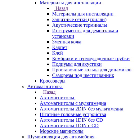
Материалы для инсталляции
Назад
Материалы для инсталляции
Защитные сетки (грилли)
Акустические терминалы
Инструменты для демонтажа и
установки
Змеиная кожа
Карпет
Клей
Кембрики и термоусадочные трубки
Подиумы для акустики
Проставочные кольца для динамиков
Саморезы под шестигранник
Кроссоверы
Автомагнитолы
Назад
Автомагнитолы
Автомагнитолы с мультимедиа
Автомагнитолы 2DIN без мультимедиа
Штатные головные устройства
Автомагнитолы 1DIN без CD
Автомагнитолы 1DIN с CD
Морские магнитолы
Шумоизоляция для автомобиля