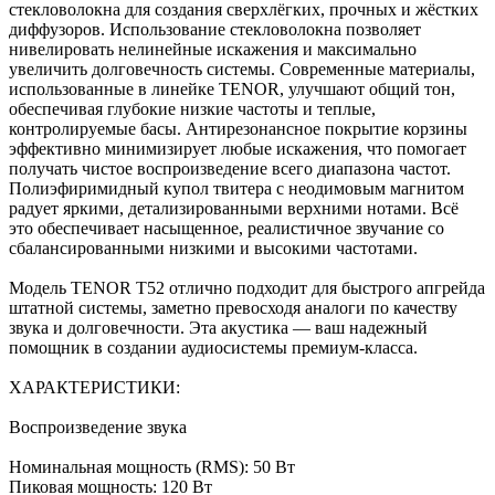
стекловолокна для создания сверхлёгких, прочных и жёстких
диффузоров. Использование стекловолокна позволяет
нивелировать нелинейные искажения и максимально
увеличить долговечность системы. Современные материалы,
использованные в линейке TENOR, улучшают общий тон,
обеспечивая глубокие низкие частоты и теплые,
контролируемые басы. Антирезонансное покрытие корзины
эффективно минимизирует любые искажения, что помогает
получать чистое воспроизведение всего диапазона частот.
Полиэфиримидный купол твитера с неодимовым магнитом
радует яркими, детализированными верхними нотами. Всё
это обеспечивает насыщенное, реалистичное звучание со
сбалансированными низкими и высокими частотами.
Модель TENOR T52 отлично подходит для быстрого апгрейда
штатной системы, заметно превосходя аналоги по качеству
звука и долговечности. Эта акустика — ваш надежный
помощник в создании аудиосистемы премиум-класса.
ХАРАКТЕРИСТИКИ:
Воспроизведение звука
Номинальная мощность (RMS): 50 Вт
Пиковая мощность: 120 Вт