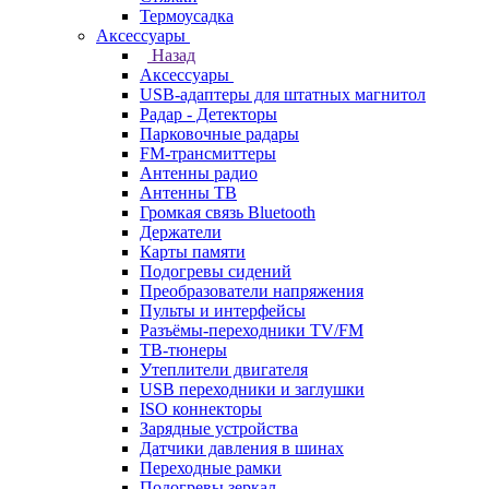
Термоусадка
Аксессуары
Назад
Аксессуары
USB-адаптеры для штатных магнитол
Радар - Детекторы
Парковочные радары
FM-трансмиттеры
Антенны радио
Антенны ТВ
Громкая связь Bluetooth
Держатели
Карты памяти
Подогревы сидений
Преобразователи напряжения
Пульты и интерфейсы
Разъёмы-переходники TV/FM
ТВ-тюнеры
Утеплители двигателя
USB переходники и заглушки
ISO коннекторы
Зарядные устройства
Датчики давления в шинах
Переходные рамки
Подогревы зеркал