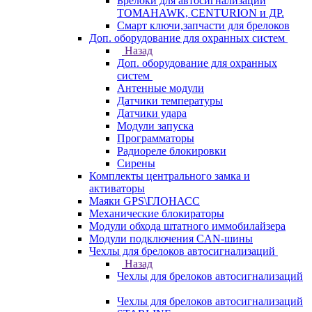
Брелоки для автосигнализаций
TOMAHAWK, CENTURION и ДР.
Смарт ключи,запчасти для брелоков
Доп. оборудование для охранных систем
Назад
Доп. оборудование для охранных
систем
Антенные модули
Датчики температуры
Датчики удара
Модули запуска
Программаторы
Радиореле блокировки
Сирены
Комплекты центрального замка и
активаторы
Маяки GPS\ГЛОНАСС
Механические блокираторы
Модули обхода штатного иммобилайзера
Модули подключения CAN-шины
Чехлы для брелоков автосигнализаций
Назад
Чехлы для брелоков автосигнализаций
Чехлы для брелоков автосигнализаций