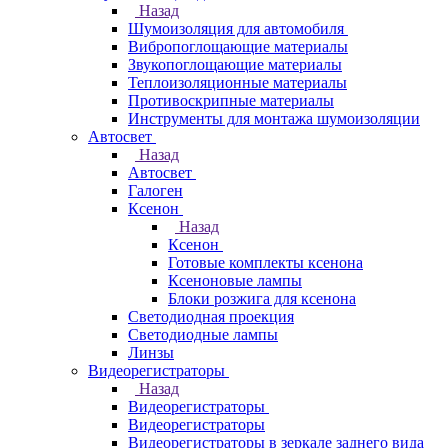
Назад
Шумоизоляция для автомобиля
Вибропоглощающие материалы
Звукопоглощающие материалы
Теплоизоляционные материалы
Противоскрипные материалы
Инструменты для монтажа шумоизоляции
Автосвет
Назад
Автосвет
Галоген
Ксенон
Назад
Ксенон
Готовые комплекты ксенона
Ксеноновые лампы
Блоки розжига для ксенона
Светодиодная проекция
Светодиодные лампы
Линзы
Видеорегистраторы
Назад
Видеорегистраторы
Видеорегистраторы
Видеорегистраторы в зеркале заднего вида