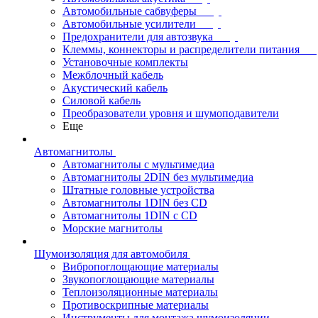
Автомобильные сабвуферы
Автомобильные усилители
Предохранители для автозвука
Клеммы, коннекторы и распределители питания
Установочные комплекты
Межблочный кабель
Акустический кабель
Силовой кабель
Преобразователи уровня и шумоподавители
Еще
Автомагнитолы
Автомагнитолы с мультимедиа
Автомагнитолы 2DIN без мультимедиа
Штатные головные устройства
Автомагнитолы 1DIN без CD
Автомагнитолы 1DIN с CD
Морские магнитолы
Шумоизоляция для автомобиля
Вибропоглощающие материалы
Звукопоглощающие материалы
Теплоизоляционные материалы
Противоскрипные материалы
Инструменты для монтажа шумоизоляции