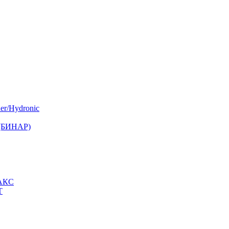
er/Hydronic
 (БИНАР)
МАКС
Т