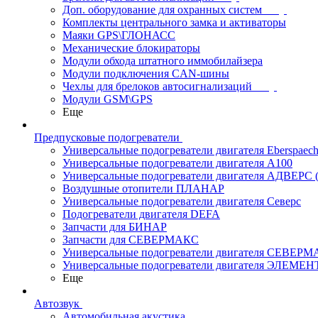
Доп. оборудование для охранных систем
Комплекты центрального замка и активаторы
Маяки GPS\ГЛОНАСС
Механические блокираторы
Модули обхода штатного иммобилайзера
Модули подключения CAN-шины
Чехлы для брелоков автосигнализаций
Модули GSM\GPS
Еще
Предпусковые подогреватели
Универсальные подогреватели двигателя Eberspaech
Универсальные подогреватели двигателя A100
Универсальные подогреватели двигателя АДВЕРС
Воздушные отопители ПЛАНАР
Универсальные подогреватели двигателя Северс
Подогреватели двигателя DEFA
Запчасти для БИНАР
Запчасти для СЕВЕРМАКС
Универсальные подогреватели двигателя СЕВЕР
Универсальные подогреватели двигателя ЭЛЕМЕН
Еще
Автозвук
Автомобильная акустика