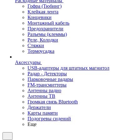
Расходные материалы
Гофра (Тюбинг)
Клейкая лента
Концевики
Монтажный кабель
Предохранители
Разъемы (клеммы)
Реле, Колодки
Стяжки
Термоусадка
Аксессуары
USB-адаптеры для штатных магнитол
Радар - Детекторы
Парковочные радары
FM-трансмиттеры
Антенны радио
Антенны ТВ
Громкая связь Bluetooth
Держатели
Карты памяти
Подогревы сидений
Еще