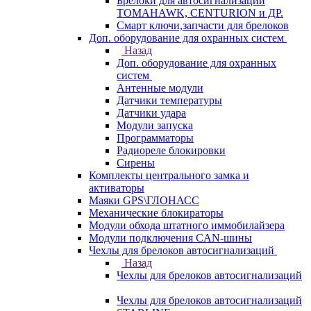
Брелоки для автосигнализаций
TOMAHAWK, CENTURION и ДР.
Смарт ключи,запчасти для брелоков
Доп. оборудование для охранных систем
Назад
Доп. оборудование для охранных
систем
Антенные модули
Датчики температуры
Датчики удара
Модули запуска
Программаторы
Радиореле блокировки
Сирены
Комплекты центрального замка и
активаторы
Маяки GPS\ГЛОНАСС
Механические блокираторы
Модули обхода штатного иммобилайзера
Модули подключения CAN-шины
Чехлы для брелоков автосигнализаций
Назад
Чехлы для брелоков автосигнализаций
Чехлы для брелоков автосигнализаций