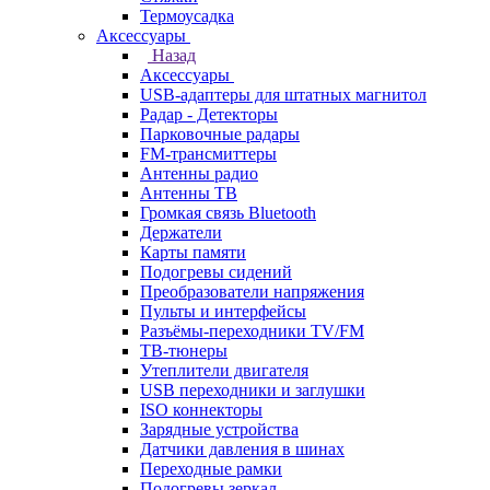
Термоусадка
Аксессуары
Назад
Аксессуары
USB-адаптеры для штатных магнитол
Радар - Детекторы
Парковочные радары
FM-трансмиттеры
Антенны радио
Антенны ТВ
Громкая связь Bluetooth
Держатели
Карты памяти
Подогревы сидений
Преобразователи напряжения
Пульты и интерфейсы
Разъёмы-переходники TV/FM
ТВ-тюнеры
Утеплители двигателя
USB переходники и заглушки
ISO коннекторы
Зарядные устройства
Датчики давления в шинах
Переходные рамки
Подогревы зеркал