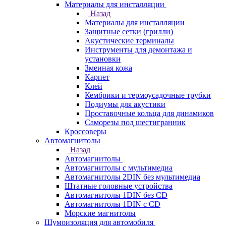
Материалы для инсталляции
Назад
Материалы для инсталляции
Защитные сетки (грилли)
Акустические терминалы
Инструменты для демонтажа и
установки
Змеиная кожа
Карпет
Клей
Кембрики и термоусадочные трубки
Подиумы для акустики
Проставочные кольца для динамиков
Саморезы под шестигранник
Кроссоверы
Автомагнитолы
Назад
Автомагнитолы
Автомагнитолы с мультимедиа
Автомагнитолы 2DIN без мультимедиа
Штатные головные устройства
Автомагнитолы 1DIN без CD
Автомагнитолы 1DIN с CD
Морские магнитолы
Шумоизоляция для автомобиля