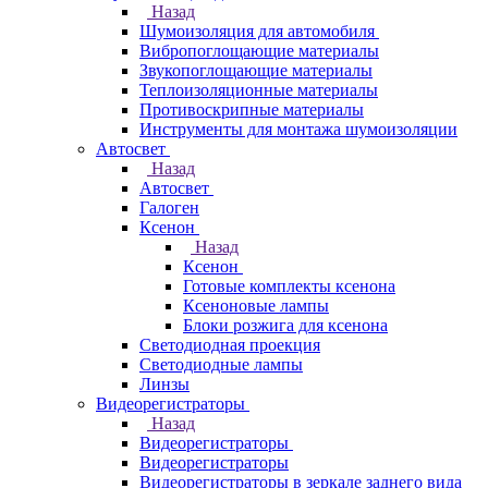
Назад
Шумоизоляция для автомобиля
Вибропоглощающие материалы
Звукопоглощающие материалы
Теплоизоляционные материалы
Противоскрипные материалы
Инструменты для монтажа шумоизоляции
Автосвет
Назад
Автосвет
Галоген
Ксенон
Назад
Ксенон
Готовые комплекты ксенона
Ксеноновые лампы
Блоки розжига для ксенона
Светодиодная проекция
Светодиодные лампы
Линзы
Видеорегистраторы
Назад
Видеорегистраторы
Видеорегистраторы
Видеорегистраторы в зеркале заднего вида