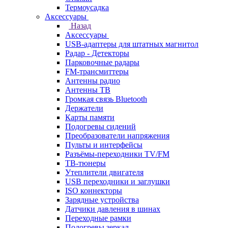
Термоусадка
Аксессуары
Назад
Аксессуары
USB-адаптеры для штатных магнитол
Радар - Детекторы
Парковочные радары
FM-трансмиттеры
Антенны радио
Антенны ТВ
Громкая связь Bluetooth
Держатели
Карты памяти
Подогревы сидений
Преобразователи напряжения
Пульты и интерфейсы
Разъёмы-переходники TV/FM
ТВ-тюнеры
Утеплители двигателя
USB переходники и заглушки
ISO коннекторы
Зарядные устройства
Датчики давления в шинах
Переходные рамки
Подогревы зеркал