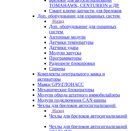
Брелоки для автосигнализаций
TOMAHAWK, CENTURION и ДР.
Смарт ключи,запчасти для брелоков
Доп. оборудование для охранных систем
Назад
Доп. оборудование для охранных
систем
Антенные модули
Датчики температуры
Датчики удара
Модули запуска
Программаторы
Радиореле блокировки
Сирены
Комплекты центрального замка и
активаторы
Маяки GPS\ГЛОНАСС
Механические блокираторы
Модули обхода штатного иммобилайзера
Модули подключения CAN-шины
Чехлы для брелоков автосигнализаций
Назад
Чехлы для брелоков автосигнализаций
Чехлы для брелоков автосигнализаций