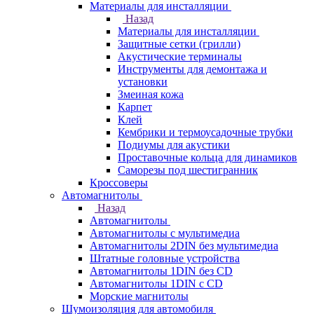
Материалы для инсталляции
Назад
Материалы для инсталляции
Защитные сетки (грилли)
Акустические терминалы
Инструменты для демонтажа и
установки
Змеиная кожа
Карпет
Клей
Кембрики и термоусадочные трубки
Подиумы для акустики
Проставочные кольца для динамиков
Саморезы под шестигранник
Кроссоверы
Автомагнитолы
Назад
Автомагнитолы
Автомагнитолы с мультимедиа
Автомагнитолы 2DIN без мультимедиа
Штатные головные устройства
Автомагнитолы 1DIN без CD
Автомагнитолы 1DIN с CD
Морские магнитолы
Шумоизоляция для автомобиля