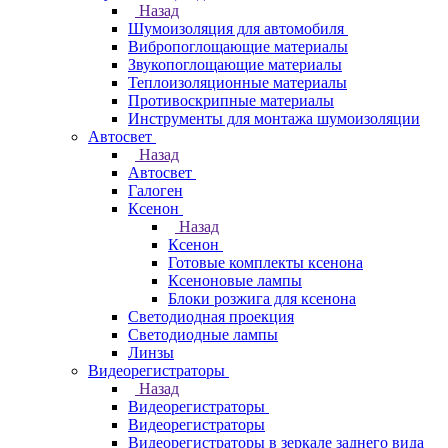
Назад
Шумоизоляция для автомобиля
Вибропоглощающие материалы
Звукопоглощающие материалы
Теплоизоляционные материалы
Противоскрипные материалы
Инструменты для монтажа шумоизоляции
Автосвет
Назад
Автосвет
Галоген
Ксенон
Назад
Ксенон
Готовые комплекты ксенона
Ксеноновые лампы
Блоки розжига для ксенона
Светодиодная проекция
Светодиодные лампы
Линзы
Видеорегистраторы
Назад
Видеорегистраторы
Видеорегистраторы
Видеорегистраторы в зеркале заднего вида