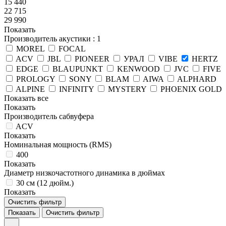
15 440
22 715
29 990
Показать
Производитель акустики
: 1
MOREL
FOCAL
ACV
JBL
PIONEER
УРАЛ
VIBE
HERTZ
EDGE
BLAUPUNKT
KENWOOD
JVC
FIVE
PROLOGY
SONY
BLAM
AIWA
ALPHARD
ALPINE
INFINITY
MYSTERY
PHOENIX GOLD
Показать все
Показать
Производитель сабвуфера
ACV
Показать
Номинальная мощность (RMS)
400
Показать
Диаметр низкочастотного динамика в дюймах
30 см (12 дюйм.)
Показать
Очистить фильтр
Показать
Очистить фильтр